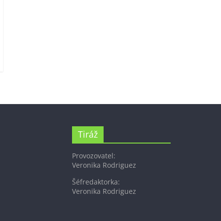
Tiráž
Provozovatel:
Veronika Rodriguez
Šéfredaktorka:
Veronika Rodriguez