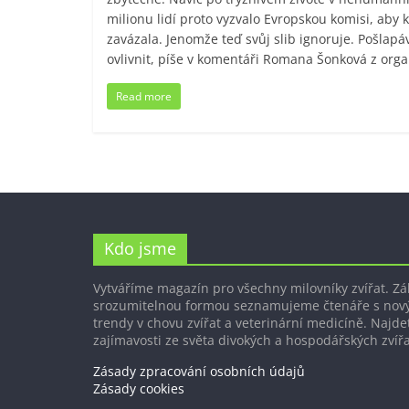
milionu lidí proto vyzvalo Evropskou komisi, aby 
zavázala. Jenomže teď svůj slib ignoruje. Pošlap
ovlivnit, píše v komentáři Romana Šonková z org
Read more
Kdo jsme
Vytváříme magazín pro všechny milovníky zvířat. Z
srozumitelnou formou seznamujeme čtenáře s nov
trendy v chovu zvířat a veterinární medicíně. Najdet
zajímavosti ze světa divokých a hospodářských zvířa
Zásady zpracování osobních údajů
Zásady cookies