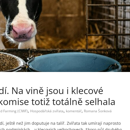
í. Na vině jsou i klecové
omise totiž totálně selhala
,
,
,
d Farming (CIWF)
Hospodářská zvířata
komentář
Romana Šonková
, ještě než jim doputuje na talíř. Zvířata tak umírají naprosto
ích podmínkách – v klecových velkochovech. Skoro půl druhého