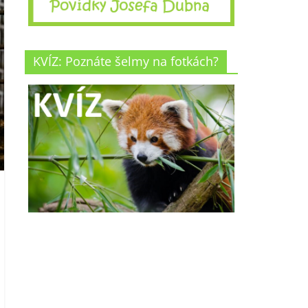
KVÍZ: Poznáte šelmy na fotkách?