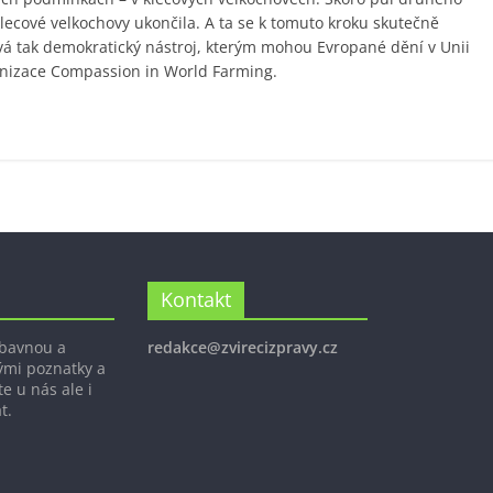
klecové velkochovy ukončila. A ta se k tomuto kroku skutečně
ává tak demokratický nástroj, kterým mohou Evropané dění v Unii
anizace Compassion in World Farming.
Kontakt
ábavnou a
redakce@zvirecizpravy.cz
ými poznatky a
e u nás ale i
t.