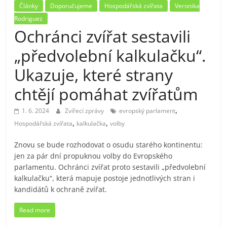
Články
Doporučujeme
Hospodářská zvířata
Veronika
Rodriguez
Ochránci zvířat sestavili
„předvolební kalkulačku“.
Ukazuje, které strany
chtějí pomáhat zvířatům
,
1. 6. 2024
Zvířecí zprávy
evropský parlament
,
,
Hospodářská zvířata
kalkulačka
volby
Znovu se bude rozhodovat o osudu starého kontinentu:
jen za pár dní propuknou volby do Evropského
parlamentu. Ochránci zvířat proto sestavili „předvolební
kalkulačku“, která mapuje postoje jednotlivých stran i
kandidátů k ochraně zvířat.
Read more