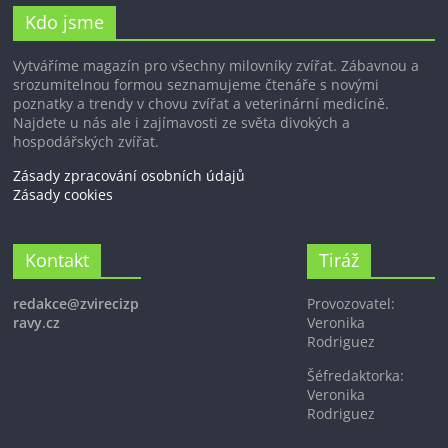
Kdo jsme
Vytváříme magazín pro všechny milovníky zvířat. Zábavnou a
srozumitelnou formou seznamujeme čtenáře s novými
poznatky a trendy v chovu zvířat a veterinární medicíně.
Najdete u nás ale i zajímavosti ze světa divokých a
hospodářských zvířat.
Zásady zpracování osobních údajů
Zásady cookies
Kontakt
Tiráž
redakce@zvirecizp
Provozovatel:
ravy.cz
Veronika
Rodriguez
Šéfredaktorka:
Veronika
Rodriguez