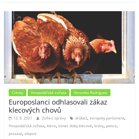
Články
Hospodářská zvířata
Veronika Rodriguez
Europoslanci odhlasovali zákaz
klecových chovů
,
,
12. 6. 2021
Zvířecí zprávy
drůbež
evropský parlament
,
,
,
,
,
Hospodářská zvířata
klece
konec doby klecové
krávy
petice
,
prasata
slepice