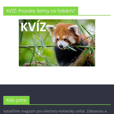
KVÍZ: Poznáte šelmy na fotkách?
Kdo jsme
Vytváříme magazín pro všechny milovníky zvířat. Zábavnou a