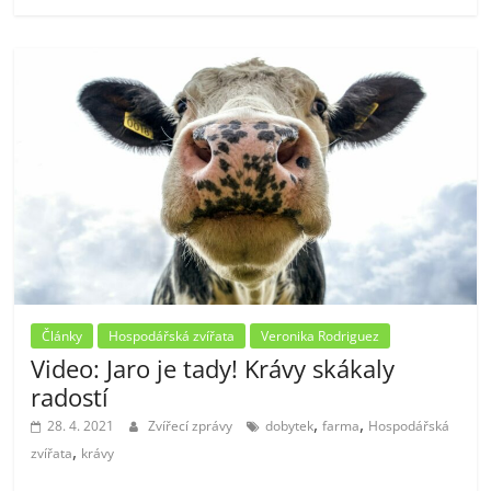
Články
Hospodářská zvířata
Veronika Rodriguez
Video: Jaro je tady! Krávy skákaly
radostí
,
,
28. 4. 2021
Zvířecí zprávy
dobytek
farma
Hospodářská
,
zvířata
krávy