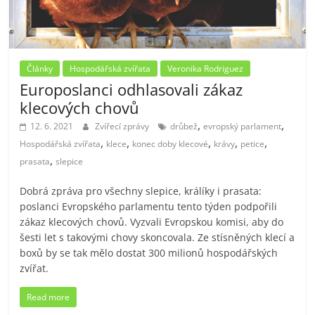
Články
Hospodářská zvířata
Veronika Rodriguez
Europoslanci odhlasovali zákaz
klecových chovů
,
,
12. 6. 2021
Zvířecí zprávy
drůbež
evropský parlament
,
,
,
,
,
Hospodářská zvířata
klece
konec doby klecové
krávy
petice
,
prasata
slepice
Dobrá zpráva pro všechny slepice, králíky i prasata:
poslanci Evropského parlamentu tento týden podpořili
zákaz klecových chovů. Vyzvali Evropskou komisi, aby do
šesti let s takovými chovy skoncovala. Ze stísněných klecí a
boxů by se tak mělo dostat 300 milionů hospodářských
zvířat.
Read more