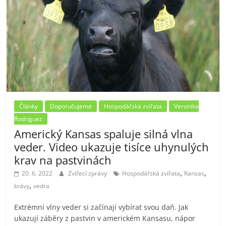
Články
Doporučujeme
Hospodářská zvířata
Veronika
Rodriguez
Americký Kansas spaluje silná vlna
veder. Video ukazuje tisíce uhynulých
krav na pastvinách
,
,
20. 6. 2022
Zvířecí zprávy
Hospodářská zvířata
Kansas
,
krávy
vedra
Extrémní vlny veder si začínají vybírat svou daň. Jak
ukazují záběry z pastvin v americkém Kansasu, nápor