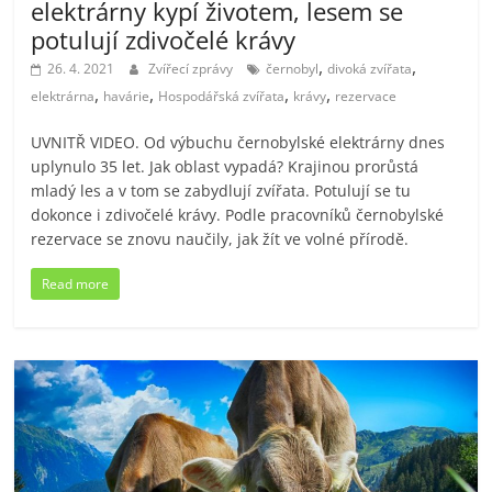
elektrárny kypí životem, lesem se
potulují zdivočelé krávy
,
,
26. 4. 2021
Zvířecí zprávy
černobyl
divoká zvířata
,
,
,
,
elektrárna
havárie
Hospodářská zvířata
krávy
rezervace
UVNITŘ VIDEO. Od výbuchu černobylské elektrárny dnes
uplynulo 35 let. Jak oblast vypadá? Krajinou prorůstá
mladý les a v tom se zabydlují zvířata. Potulují se tu
dokonce i zdivočelé krávy. Podle pracovníků černobylské
rezervace se znovu naučily, jak žít ve volné přírodě.
Read more