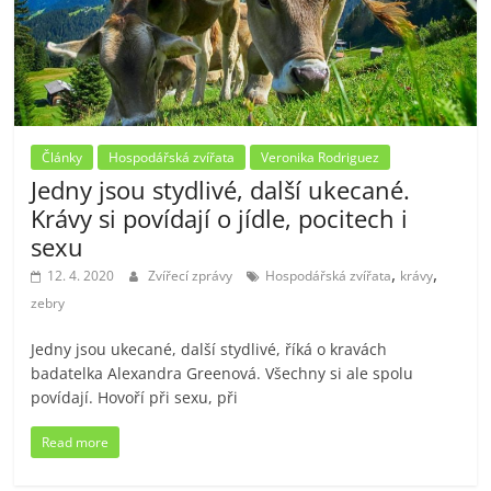
Články
Hospodářská zvířata
Veronika Rodriguez
Jedny jsou stydlivé, další ukecané.
Krávy si povídají o jídle, pocitech i
sexu
,
,
12. 4. 2020
Zvířecí zprávy
Hospodářská zvířata
krávy
zebry
Jedny jsou ukecané, další stydlivé, říká o kravách
badatelka Alexandra Greenová. Všechny si ale spolu
povídají. Hovoří při sexu, při
Read more