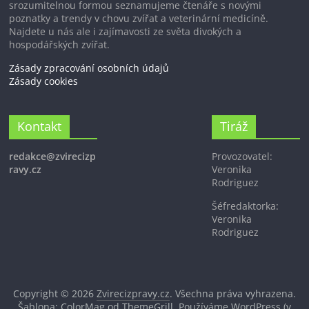
srozumitelnou formou seznamujeme čtenáře s novými
poznatky a trendy v chovu zvířat a veterinární medicíně.
Najdete u nás ale i zajímavosti ze světa divokých a
hospodářských zvířat.
Zásady zpracování osobních údajů
Zásady cookies
Kontakt
Tiráž
redakce@zvirecizp
Provozovatel:
ravy.cz
Veronika
Rodriguez
Šéfredaktorka:
Veronika
Rodriguez
Copyright © 2026
Zvirecizpravy.cz
. Všechna práva vyhrazena.
Šablona: ColorMag od
ThemeGrill
. Používáme
WordPress
(v