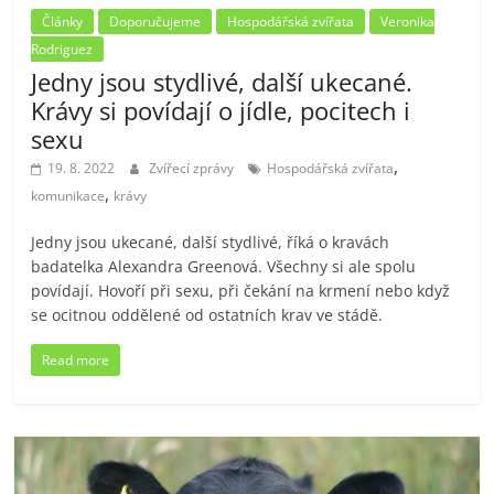
Články
Doporučujeme
Hospodářská zvířata
Veronika
Rodriguez
Jedny jsou stydlivé, další ukecané.
Krávy si povídají o jídle, pocitech i
sexu
,
19. 8. 2022
Zvířecí zprávy
Hospodářská zvířata
,
komunikace
krávy
Jedny jsou ukecané, další stydlivé, říká o kravách
badatelka Alexandra Greenová. Všechny si ale spolu
povídají. Hovoří při sexu, při čekání na krmení nebo když
se ocitnou oddělené od ostatních krav ve stádě.
Read more