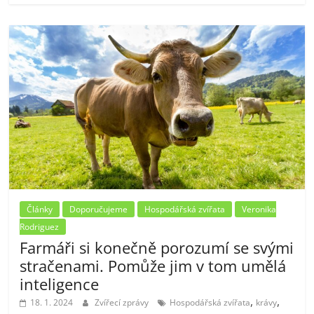
Články
Doporučujeme
Hospodářská zvířata
Veronika
Rodriguez
Farmáři si konečně porozumí se svými
stračenami. Pomůže jim v tom umělá
inteligence
,
,
18. 1. 2024
Zvířecí zprávy
Hospodářská zvířata
krávy