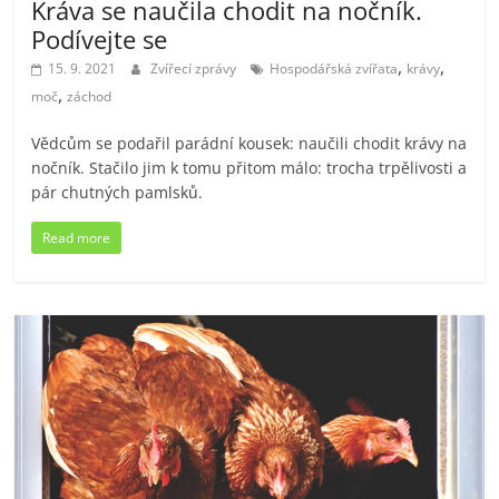
Kráva se naučila chodit na nočník.
Podívejte se
,
,
15. 9. 2021
Zvířecí zprávy
Hospodářská zvířata
krávy
,
moč
záchod
Vědcům se podařil parádní kousek: naučili chodit krávy na
nočník. Stačilo jim k tomu přitom málo: trocha trpělivosti a
pár chutných pamlsků.
Read more