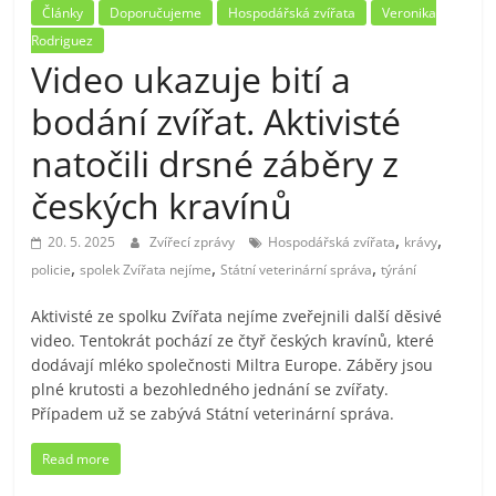
Články
Doporučujeme
Hospodářská zvířata
Veronika
Rodriguez
Video ukazuje bití a
bodání zvířat. Aktivisté
natočili drsné záběry z
českých kravínů
,
,
20. 5. 2025
Zvířecí zprávy
Hospodářská zvířata
krávy
,
,
,
policie
spolek Zvířata nejíme
Státní veterinární správa
týrání
Aktivisté ze spolku Zvířata nejíme zveřejnili další děsivé
video. Tentokrát pochází ze čtyř českých kravínů, které
dodávají mléko společnosti Miltra Europe. Záběry jsou
plné krutosti a bezohledného jednání se zvířaty.
Případem už se zabývá Státní veterinární správa.
Read more