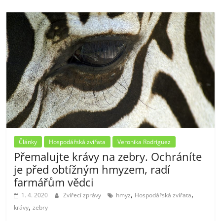
Články
Hospodářská zvířata
Veronika Rodriguez
Přemalujte krávy na zebry. Ochráníte
je před obtížným hmyzem, radí
farmářům vědci
,
,
1. 4. 2020
Zvířecí zprávy
hmyz
Hospodářská zvířata
,
krávy
zebry