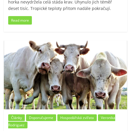
horka nevydržela celá stáda krav. Uhynulo jich téměř
deset tisíc. Tropické teploty přitom nadále pokračují.
Read more
Články
Doporučujeme
Hospodářská zvířata
Veronika
Rodriguez