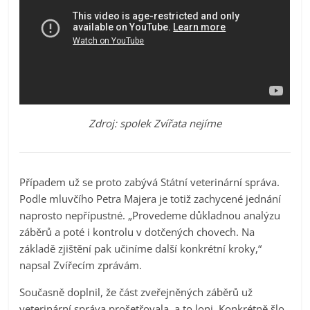
Zdroj: spolek Zvířata nejíme
Případem už se proto zabývá Státní veterinární správa.
Podle mluvčího Petra Majera je totiž zachycené jednání
naprosto nepřípustné. „Provedeme důkladnou analýzu
záběrů a poté i kontrolu v dotčených chovech. Na
základě zjištění pak učiníme další konkrétní kroky,“
napsal Zvířecím zprávám.
Současně doplnil, že část zveřejněných záběrů už
veterinární správa prošetřovala, a to loni. Konkrétně šlo