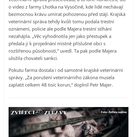
o video z farmy Lhotka na Vysočině, kde lidé nechávají
bezmocnou krávu umírat pohozenou před stájí. Krajská
veterinární správa tehdy kvůli tomu podala trestní
oznámení, policie ale podle Majera trestní stíhání
nezahájila. „Věc vyhodnotila jen jako přestupek a
předala ji k projednání místně příslušné obci s
rozšířenou působností,“ uvedl. Ta pak podle Majera
uložila chovateli sankci.
Pokutu farma dostala i od samotné krajské veterinární
správy. „Za porušení veterinárního zákona musela
zaplatit celkem 48 tisíc korun,“ doplnil Petr Majer.