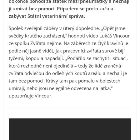
dokonce pohodí za statek mezi pneumatiky a nechají
ji umírat bez pomoci. Případem se proto začala
zabývat Státní veterinární správa.
Spolek zveřejnil záběry v úterý dopoledne. „Opět jsme
svědky krutého zacházení,“ hodnotí video Lukáš Vincour
ze spolku Zvířata nejíme. Na záběrech ze čtyř kravínů je
podle něj jasně vidět, jak pracovníci zvířata surově bijí
tyčemi, kopou a napadají. „Podařilo se zachytit i situaci,
která rozhodně není ojedinělá – tedy že lidé zraněná
zvířata odvlečou do odlehlých koutů areálu a nechají je
tam bez pomoci. Krávy tam pak pomalu v bolestech
umírají, nebo jsou nelegálně odvezena na jatka,“
upozorňuje Vincour.