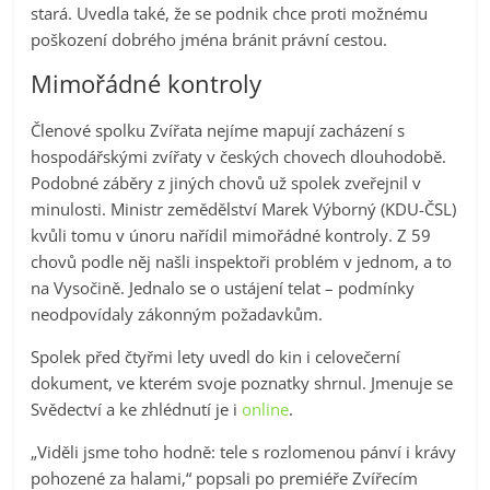
stará. Uvedla také, že se podnik chce proti možnému
poškození dobrého jména bránit právní cestou.
Mimořádné kontroly
Členové spolku Zvířata nejíme mapují zacházení s
hospodářskými zvířaty v českých chovech dlouhodobě.
Podobné záběry z jiných chovů už spolek zveřejnil v
minulosti. Ministr zemědělství Marek Výborný (KDU-ČSL)
kvůli tomu v únoru nařídil mimořádné kontroly. Z 59
chovů podle něj našli inspektoři problém v jednom, a to
na Vysočině. Jednalo se o ustájení telat – podmínky
neodpovídaly zákonným požadavkům.
Spolek před čtyřmi lety uvedl do kin i celovečerní
dokument, ve kterém svoje poznatky shrnul. Jmenuje se
Svědectví a ke zhlédnutí je i
online
.
„Viděli jsme toho hodně: tele s rozlomenou pánví i krávy
pohozené za halami,“ popsali po premiéře Zvířecím