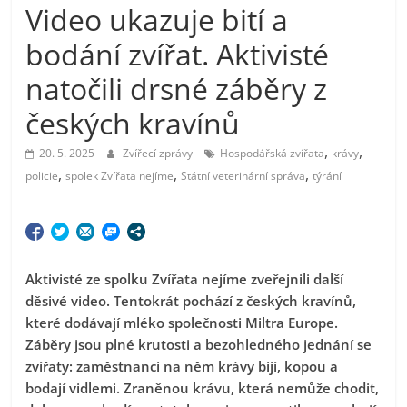
Video ukazuje bití a
bodání zvířat. Aktivisté
natočili drsné záběry z
českých kravínů
,
,
20. 5. 2025
Zvířecí zprávy
Hospodářská zvířata
krávy
,
,
,
policie
spolek Zvířata nejíme
Státní veterinární správa
týrání
Aktivisté ze spolku Zvířata nejíme zveřejnili další
děsivé video. Tentokrát pochází z českých kravínů,
kter
é dod
áv
ají ml
éko
společnosti Miltra Europe.
Záběry jsou plné krutosti a bezohledného jednání se
zvířaty: zaměstnanci na něm krávy bijí, kopou a
bodají vidlemi. Zraněnou krávu, která nemůže chodit,