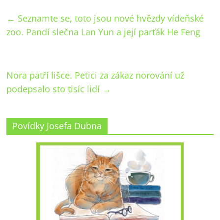
←
Seznamte se, toto jsou nové hvězdy vídeňské
zoo. Pandí slečna Lan Yun a její parťák He Feng
Nora patří lišce. Petici za zákaz norování už
podepsalo sto tisíc lidí
→
Povídky Josefa Dubna