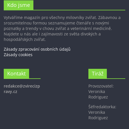
Kdo jsme
Vytváříme magazín pro všechny milovníky zvířat. Zábavnou a
srozumitelnou formou seznamujeme čtenáře s novými
poznatky a trendy v chovu zvířat a veterinární medicíně.
Najdete u nás ale i zajímavosti ze světa divokých a
hospodářských zvířat.
Zásady zpracování osobních údajů
Zásady cookies
Kontakt
Tiráž
redakce@zvirecizp
Provozovatel:
ravy.cz
Veronika
Rodriguez
Šéfredaktorka:
Veronika
Rodriguez