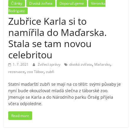
Články
Divoká zvířata
Doporučujeme
Veronika
Rodriguez
Zubřice Karla si to
namířila do Maďarska.
Stala se tam novou
celebritou
,
,
1. 7. 2021
Zvířecí zprávy
divoká zvířata
Mařarsko
,
,
rezervace
zoo Tábor
zubři
Statní maďarští zubři se mají na co těšit: svými půvaby je
nyní bude okouzlovat mladá slečna z táborské zoo.
Jmenuje se Karla a do Národního parku Őrség přijela
včera odpoledne.
Read more