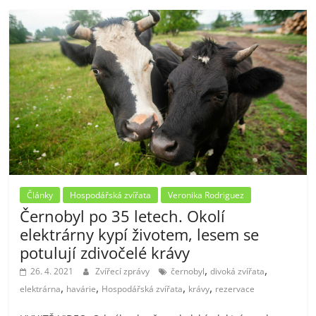
Články
Hospodářská zvířata
Veronika Rodriguez
Černobyl po 35 letech. Okolí
elektrárny kypí životem, lesem se
potulují zdivočelé krávy
,
,
26. 4. 2021
Zvířecí zprávy
černobyl
divoká zvířata
,
,
,
,
elektrárna
havárie
Hospodářská zvířata
krávy
rezervace