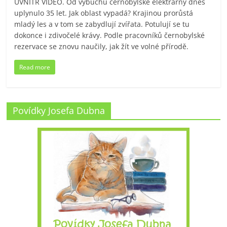
UVNITŘ VIDEO. Od výbuchu černobylské elektrárny dnes
uplynulo 35 let. Jak oblast vypadá? Krajinou prorůstá
mladý les a v tom se zabydlují zvířata. Potulují se tu
dokonce i zdivočelé krávy. Podle pracovníků černobylské
rezervace se znovu naučily, jak žít ve volné přírodě.
Read more
Povídky Josefa Dubna