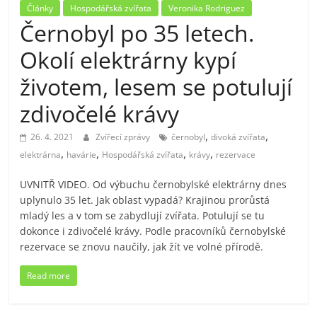
Články
Hospodářská zvířata
Veronika Rodriguez
Černobyl po 35 letech.
Okolí elektrárny kypí
životem, lesem se potulují
zdivočelé krávy
,
,
26. 4. 2021
Zvířecí zprávy
černobyl
divoká zvířata
,
,
,
,
elektrárna
havárie
Hospodářská zvířata
krávy
rezervace
UVNITŘ VIDEO. Od výbuchu černobylské elektrárny dnes
uplynulo 35 let. Jak oblast vypadá? Krajinou prorůstá
mladý les a v tom se zabydlují zvířata. Potulují se tu
dokonce i zdivočelé krávy. Podle pracovníků černobylské
rezervace se znovu naučily, jak žít ve volné přírodě.
Read more