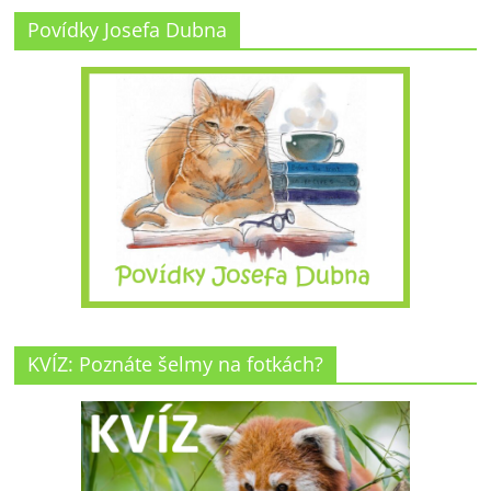
Povídky Josefa Dubna
KVÍZ: Poznáte šelmy na fotkách?