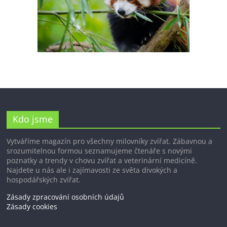
Kdo jsme
Vytváříme magazín pro všechny milovníky zvířat. Zábavnou a
srozumitelnou formou seznamujeme čtenáře s novými
poznatky a trendy v chovu zvířat a veterinární medicíně.
Najdete u nás ale i zajímavosti ze světa divokých a
hospodářských zvířat.
Zásady zpracování osobních údajů
Zásady cookies