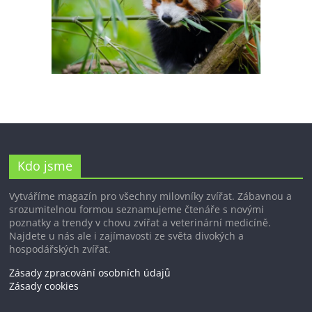
Kdo jsme
Vytváříme magazín pro všechny milovníky zvířat. Zábavnou a
srozumitelnou formou seznamujeme čtenáře s novými
poznatky a trendy v chovu zvířat a veterinární medicíně.
Najdete u nás ale i zajímavosti ze světa divokých a
hospodářských zvířat.
Zásady zpracování osobních údajů
Zásady cookies