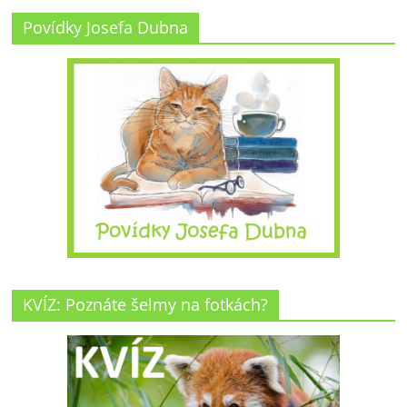
Povídky Josefa Dubna
KVÍZ: Poznáte šelmy na fotkách?