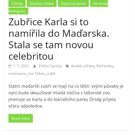
Články
Divoká zvířata
Doporučujeme
Veronika
Rodriguez
Zubřice Karla si to
namířila do Maďarska.
Stala se tam novou
celebritou
,
,
1. 7. 2021
Zvířecí zprávy
divoká zvířata
Mařarsko
,
,
rezervace
zoo Tábor
zubři
Statní maďarští zubři se mají na co těšit: svými půvaby je
nyní bude okouzlovat mladá slečna z táborské zoo.
Jmenuje se Karla a do Národního parku Őrség přijela
včera odpoledne.
Read more