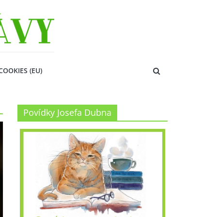
COOKIES (EU)
Povídky Josefa Dubna