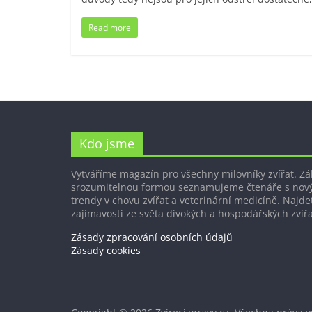
Read more
Kdo jsme
Vytváříme magazín pro všechny milovníky zvířat. Z
srozumitelnou formou seznamujeme čtenáře s nov
trendy v chovu zvířat a veterinární medicíně. Najdet
zajímavosti ze světa divokých a hospodářských zvířa
Zásady zpracování osobních údajů
Zásady cookies