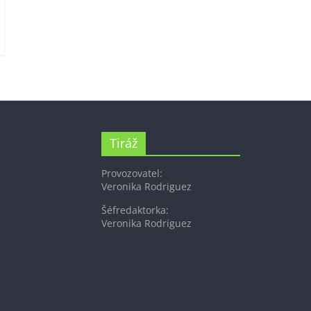
Tiráž
Provozovatel:
Veronika Rodriguez
Šéfredaktorka:
Veronika Rodriguez