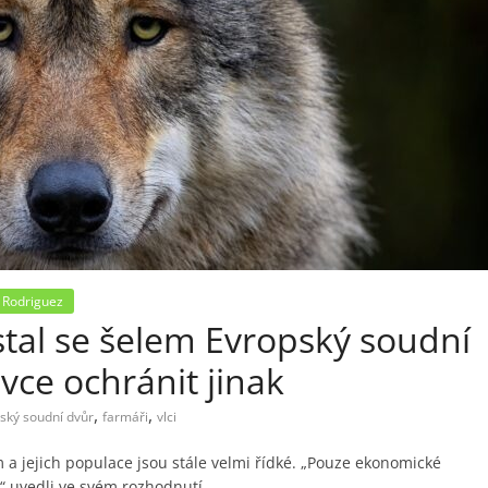
 Rodriguez
astal se šelem Evropský soudní
ovce ochránit jinak
,
,
ský soudní dvůr
farmáři
vlci
a jejich populace jsou stále velmi řídké. „Pouze ekonomické
,“ uvedli ve svém rozhodnutí.