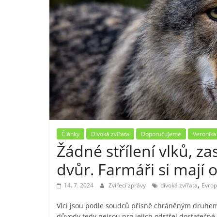
Články
Divoká zvířata
Doporučujeme
Veronika
Žádné střílení vlků, z
dvůr. Farmáři si mají 
,
14. 7. 2024
Zvířecí zprávy
divoká zvířata
Evrop
Vlci jsou podle soudců přísně chráněným druhem 
důvody tedy nejsou pro jejich odstřel dostatečné