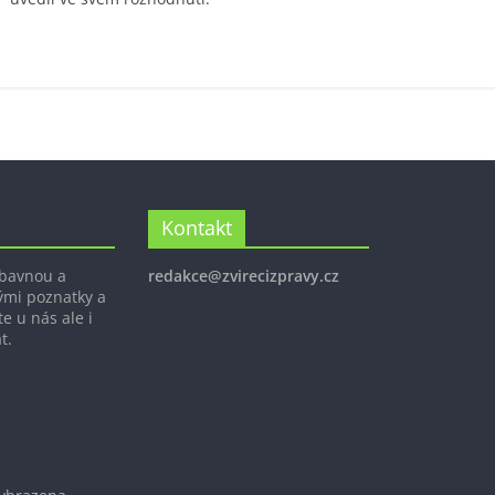
Kontakt
ábavnou a
redakce@zvirecizpravy.cz
ými poznatky a
e u nás ale i
t.