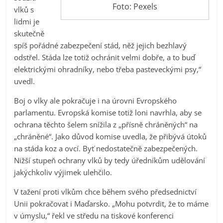
Foto: Pexels
vlků s
lidmi je
skutečně
spíš pořádné zabezpečení stád, něž jejich bezhlavý
odstřel. Stáda lze totiž ochránit velmi dobře, a to buď
elektrickými ohradníky, nebo třeba pasteveckými psy,“
uvedl.
Boj o vlky ale pokračuje i na úrovni Evropského
parlamentu. Evropská komise totiž loni navrhla, aby se
ochrana těchto šelem snížila z „přísně chráněných“ na
„chráněné“. Jako důvod komise uvedla, že přibývá útoků
na stáda koz a ovcí. Byť nedostatečně zabezpečených.
Nižší stupeň ochrany vlků by tedy úředníkům udělování
jakýchkoliv výjimek ulehčilo.
V tažení proti vlkům chce během svého předsednictví
Unii pokračovat i Maďarsko. „Mohu potvrdit, že to máme
v úmyslu,“ řekl ve středu na tiskové konferenci