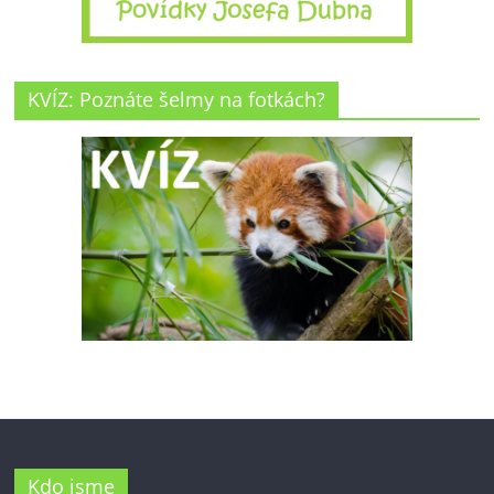
KVÍZ: Poznáte šelmy na fotkách?
Kdo jsme