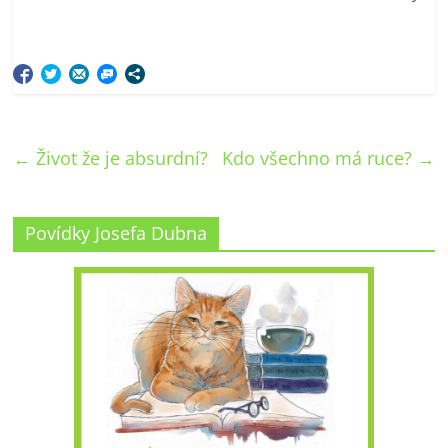
←
Život že je absurdní?
Kdo všechno má ruce?
→
Povídky Josefa Dubna