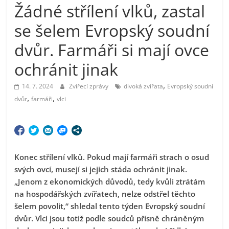
Žádné střílení vlků, zastal
se šelem Evropský soudní
dvůr. Farmáři si mají ovce
ochránit jinak
,
14. 7. 2024
Zvířecí zprávy
divoká zvířata
Evropský soudní
,
,
dvůr
farmáři
vlci
Konec střílení vlků. Pokud mají farmáři strach o osud
svých ovcí, musejí si jejich stáda ochránit jinak.
„Jenom z ekonomických důvodů, tedy kvůli ztrátám
na hospodářských zvířatech, nelze odstřel těchto
šelem povolit,“ shledal tento týden Evropský soudní
dvůr. Vlci jsou totiž podle soudců přísně chráněným