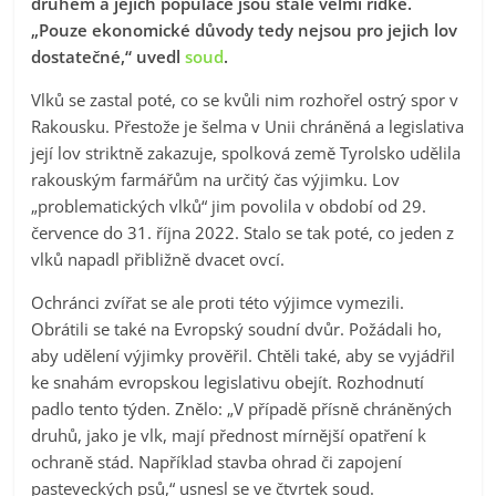
druhem a jejich populace jsou stále velmi řídké.
„Pouze ekonomické důvody tedy nejsou pro jejich lov
dostatečné,“ uvedl
soud
.
Vlků se zastal poté, co se kvůli nim rozhořel ostrý spor v
Rakousku. Přestože je šelma v Unii chráněná a legislativa
její lov striktně zakazuje, spolková země Tyrolsko udělila
rakouským farmářům na určitý čas výjimku. Lov
„problematických vlků“ jim povolila v období od 29.
července do 31. října 2022. Stalo se tak poté, co jeden z
vlků napadl přibližně dvacet ovcí.
Ochránci zvířat se ale proti této výjimce vymezili.
Obrátili se také na Evropský soudní dvůr. Požádali ho,
aby udělení výjimky prověřil. Chtěli také, aby se vyjádřil
ke snahám evropskou legislativu obejít. Rozhodnutí
padlo tento týden. Znělo: „V případě přísně chráněných
druhů, jako je vlk, mají přednost mírnější opatření k
ochraně stád. Například stavba ohrad či zapojení
pasteveckých psů,“ usnesl se ve čtvrtek soud.