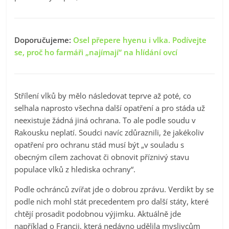
Doporučujeme:
Osel přepere hyenu i vlka. Podívejte
se, proč ho farmáři „najímají“ na hlídání ovcí
Střílení vlků by mělo následovat teprve až poté, co
selhala naprosto všechna další opatření a pro stáda už
neexistuje žádná jiná ochrana. To ale podle soudu v
Rakousku neplatí. Soudci navíc zdůraznili, že jakékoliv
opatření pro ochranu stád musí být „v souladu s
obecným cílem zachovat či obnovit příznivý stavu
populace vlků z hlediska ochrany“.
Podle ochránců zvířat jde o dobrou zprávu. Verdikt by se
podle nich mohl stát precedentem pro další státy, které
chtějí prosadit podobnou výjimku. Aktuálně jde
například o Francii, která nedávno udělila myslivcům