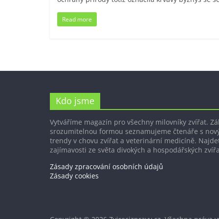
Read more
Kdo jsme
Vytváříme magazín pro všechny milovníky zvířat. Z
srozumitelnou formou seznamujeme čtenáře s nov
trendy v chovu zvířat a veterinární medicíně. Najdet
zajímavosti ze světa divokých a hospodářských zvířa
Zásady zpracování osobních údajů
Zásady cookies