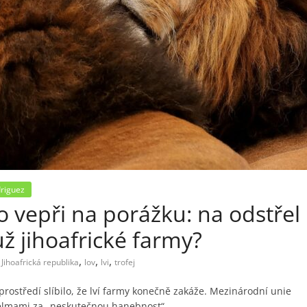
riguez
ko vepři na porážku: na odstřel
už jihoafrické farmy?
,
,
,
,
Jihoafrická republika
lov
lvi
trofej
prostředí slíbilo, že lví farmy konečně zakáže. Mezinárodní unie
 šelmami za „neskutečnou hanebnost“.