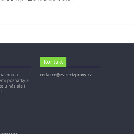
Kontakt
ábavnou a
redakce@zvirecizpravy.cz
ými poznatky a
e u nás ale i
t.