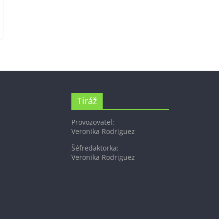
Tiráž
Provozovatel:
Veronika Rodriguez
Šéfredaktorka:
Veronika Rodriguez