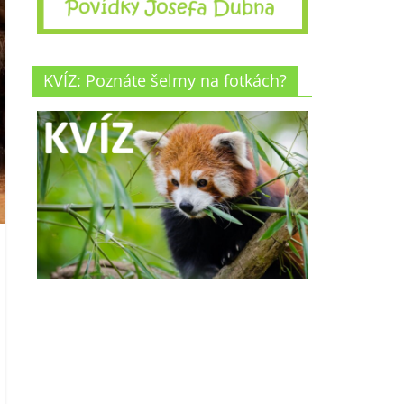
KVÍZ: Poznáte šelmy na fotkách?