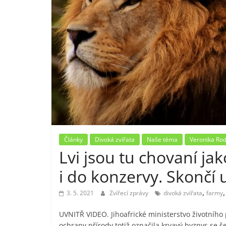
Články
Divoká zvířata
Naše téma
Veronika Rod
Lvi jsou tu chovaní ja
i do konzervy. Skončí 
,
3. 5. 2021
Zvířecí zprávy
divoká zvířata
farmy
UVNITŘ VIDEO. Jihoafrické ministerstvo životního 
ochrany přírody totiž označila krvavý byznys se