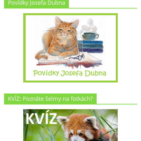
Povídky Josefa Dubna
KVÍZ: Poznáte šelmy na fotkách?