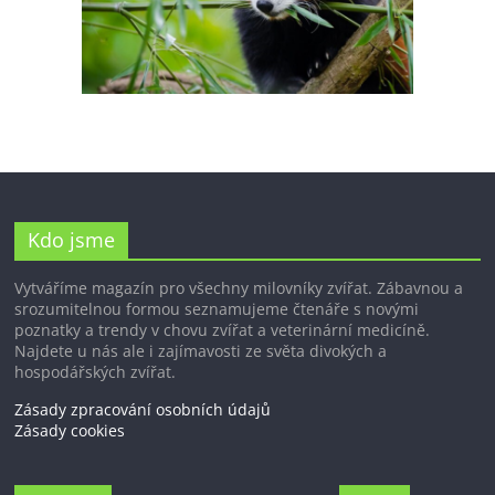
Kdo jsme
Vytváříme magazín pro všechny milovníky zvířat. Zábavnou a
srozumitelnou formou seznamujeme čtenáře s novými
poznatky a trendy v chovu zvířat a veterinární medicíně.
Najdete u nás ale i zajímavosti ze světa divokých a
hospodářských zvířat.
Zásady zpracování osobních údajů
Zásady cookies