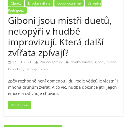
Články
Divoká zvířata
Doporučujeme
Veronika
Rodriguez
Giboni jsou mistři duetů,
netopýři v hudbě
improvizují. Která další
zvířata zpívají?
,
,
,
17. 10. 2021
Zvířecí zprávy
divoká zvířata
giboni
hudba
,
,
keporkaci
netopýři
zpěv
Zpěv rozhodně není doménou lidí. Podle vědců je vlastní i
mnoha druhům zvířat. A co víc, hudba dokonce jitří jejich
emoce a ovlivňuje chování.
Read more