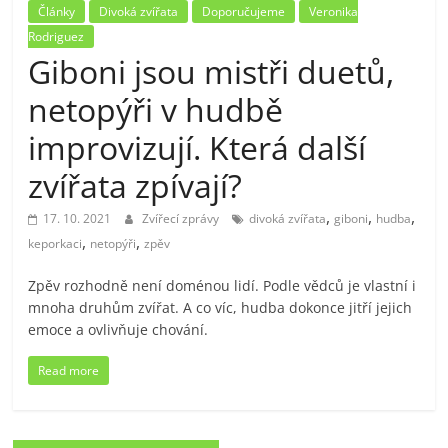
Články
Divoká zvířata
Doporučujeme
Veronika
Rodriguez
Giboni jsou mistři duetů,
netopýři v hudbě
improvizují. Která další
zvířata zpívají?
,
,
,
17. 10. 2021
Zvířecí zprávy
divoká zvířata
giboni
hudba
,
,
keporkaci
netopýři
zpěv
Zpěv rozhodně není doménou lidí. Podle vědců je vlastní i
mnoha druhům zvířat. A co víc, hudba dokonce jitří jejich
emoce a ovlivňuje chování.
Read more