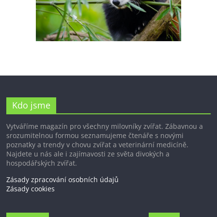
Kdo jsme
Vytváříme magazín pro všechny milovníky zvířat. Zábavnou a
srozumitelnou formou seznamujeme čtenáře s novými
poznatky a trendy v chovu zvířat a veterinární medicíně.
Najdete u nás ale i zajímavosti ze světa divokých a
hospodářských zvířat.
Zásady zpracování osobních údajů
Zásady cookies