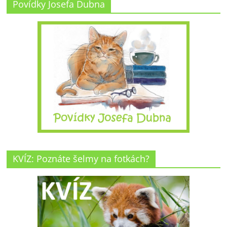
Povídky Josefa Dubna
KVÍZ: Poznáte šelmy na fotkách?