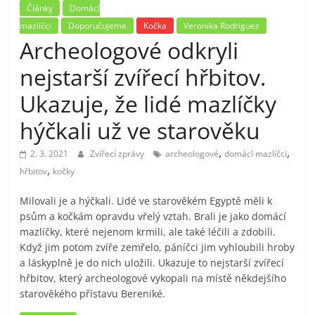
Články
Domácí
mazlíčci
Doporučujeme
Kočka
Veronika Rodriguez
Archeologové odkryli
nejstarší zvířecí hřbitov.
Ukazuje, že lidé mazlíčky
hýčkali už ve starověku
,
,
2. 3. 2021
Zvířecí zprávy
archeologové
domácí mazlíčci
,
hřbitov
kočky
Milovali je a hýčkali. Lidé ve starověkém Egyptě měli k
psům a kočkám opravdu vřelý vztah. Brali je jako domácí
mazlíčky, které nejenom krmili, ale také léčili a zdobili.
Když jim potom zvíře zemřelo, páníčci jim vyhloubili hroby
a láskyplně je do nich uložili. Ukazuje to nejstarší zvířecí
hřbitov, který archeologové vykopali na místě někdejšího
starověkého přístavu Bereniké.