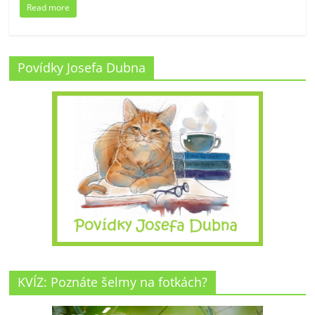
Read more
Povídky Josefa Dubna
KVÍZ: Poznáte šelmy na fotkách?