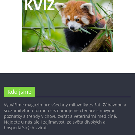
Kdo jsme
Vytváříme magazín pro všechny milovníky zvířat. Zábavnou a
srozumitelnou formou seznamujeme čtenáře s novými
poznatky a trendy v chovu zvířat a veterinární medicíně.
Najdete u nás ale i zajímavosti ze světa divokých a
hospodářských zvířat.