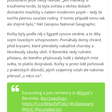
troufneme tvrdit, že byla zvířata v těchto dobách
domácími mazlíčky v našem moderním pojetí – tedy že
tvořila pevnou součást rodiny. V tomto případě tomu tak
ale zřejmě bylo,“ řekl časopisu National Geographic.
Kočky byly podle něj v Egyptě vysoce ceněné, a to díky
svým loveckým schopnostem. Pomáhaly domy chránit
před krysami, které přenášely nakažlivé choroby a
likvidovaly zásoby obilí. V Bereniké, tedy rušném
přístavu, do kterého připlouvaly lodě z dalekých míst
světa, to platilo dvojnásob. Kočky si proto lidé pořizovali
z praktických důvodů, jejich vzájemný vztah ale nakonec
přerostl „v něco víc“.
Excavating a pet cemetery in
#Egypt
's
Berenike,
#archaeology
,
https://t.co/WApXVfTxb2
@UDelaware
@AUC
@louisebertini