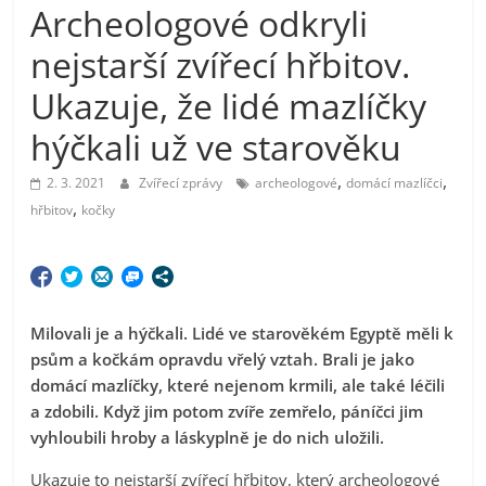
Archeologové odkryli
nejstarší zvířecí hřbitov.
Ukazuje, že lidé mazlíčky
hýčkali už ve starověku
,
,
2. 3. 2021
Zvířecí zprávy
archeologové
domácí mazlíčci
,
hřbitov
kočky
Milovali je a hýčkali. Lidé ve starověkém Egyptě měli k
psům a kočkám opravdu vřelý vztah. Brali je jako
domácí mazlíčky, které nejenom krmili, ale také léčili
a zdobili. Když jim potom zvíře zemřelo, páníčci jim
vyhloubili hroby a láskyplně je do nich uložili.
Ukazuje to nejstarší zvířecí hřbitov, který archeologové