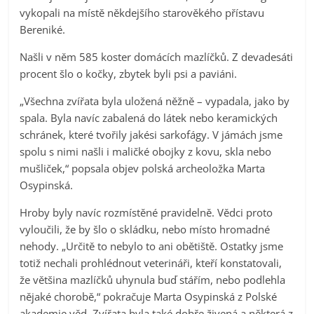
vykopali na místě někdejšího starověkého přístavu
Bereniké.
Našli v něm 585 koster domácích mazlíčků. Z devadesáti
procent šlo o kočky, zbytek byli psi a paviáni.
„Všechna zvířata byla uložená něžně – vypadala, jako by
spala. Byla navíc zabalená do látek nebo keramických
schránek, které tvořily jakési sarkofágy. V jámách jsme
spolu s nimi našli i maličké obojky z kovu, skla nebo
mušliček,“ popsala objev polská archeoložka Marta
Osypinská.
Hroby byly navíc rozmístěné pravidelně. Vědci proto
vyloučili, že by šlo o skládku, nebo místo hromadné
nehody. „Určitě to nebylo to ani obětiště. Ostatky jsme
totiž nechali prohlédnout veterináři, kteří konstatovali,
že většina mazlíčků uhynula buď stářím, nebo podlehla
nějaké chorobě,“ pokračuje Marta Osypinská z Polské
akademie věd. Zvířata byla také dobře živená a některá z