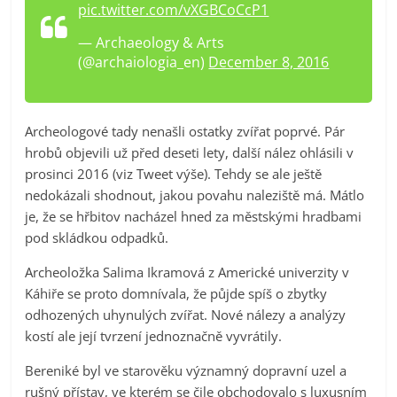
pic.twitter.com/vXGBCoCcP1
— Archaeology & Arts
(@archaiologia_en)
December 8, 2016
Archeologové tady nenašli ostatky zvířat poprvé. Pár
hrobů objevili už před deseti lety, další nález ohlásili v
prosinci 2016 (viz Tweet výše). Tehdy se ale ještě
nedokázali shodnout, jakou povahu naleziště má. Mátlo
je, že se hřbitov nacházel hned za městskými hradbami
pod skládkou odpadků.
Archeoložka Salima Ikramová z Americké univerzity v
Káhiře se proto domnívala, že půjde spíš o zbytky
odhozených uhynulých zvířat. Nové nálezy a analýzy
kostí ale její tvrzení jednoznačně vyvrátily.
Bereniké byl ve starověku významný dopravní uzel a
rušný přístav, ve kterém se čile obchodovalo s luxusním