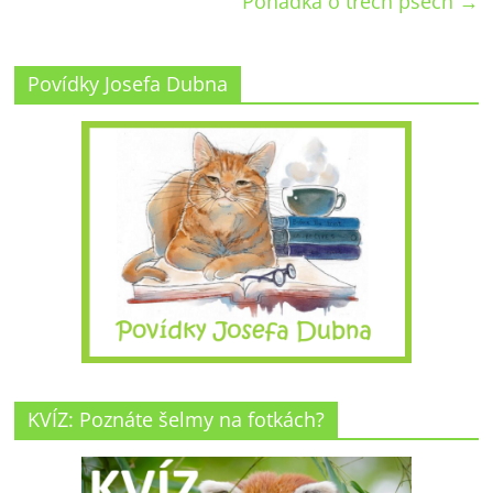
Pohádka o třech psech
→
Povídky Josefa Dubna
KVÍZ: Poznáte šelmy na fotkách?