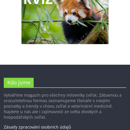
Kdo jsme
Vytváříme magazín pro všechny milovníky zvířat. Zábavnou a
srozumitelnou formou seznamujeme čtenáře s novými
poznatky a trendy v chovu zvířat a veterinární medicíně.
Najdete u nás ale i zajímavosti ze světa divokých a
hospodářských zvířat.
Zásady zpracování osobních údajů