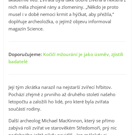
nich měla zhojené rány a zlomeniny. „Někdo je proto
musel i v době nemoci krmit a hýčkat, aby přežila,“
doplňuje archeoložka, o jejímž objevu informoval
magazín Science.
Doporučujeme:
Kočičí mžourání je jako úsměv, zjistili
badatelé
Její tým zkrátka narazil na nejstarší zvířecí hřbitov.
Pochází zřejmě z prvního až druhého století našeho
letopočtu a založili ho lidé, pro které byla zvířata
součástí rodiny.
Další archeolog Michael MacKinnon, který se přímo
zabývá rolí zvířat ve starověkém Středomoří, prý nic
podobného ještě nikdy neviděl. „Jen málokdy si