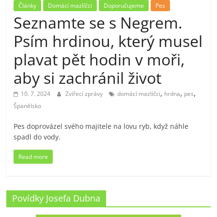
Články
Domácí mazlíčci
Doporučujeme
Pes
Seznamte se s Negrem.
Psím hrdinou, který musel
plavat pět hodin v moři,
aby si zachránil život
,
,
,
10. 7. 2024
Zvířecí zprávy
domácí mazlíčci
hrdna
pes
Španělsko
Pes doprovázel svého majitele na lovu ryb, když náhle
spadl do vody.
Read more
Povídky Josefa Dubna