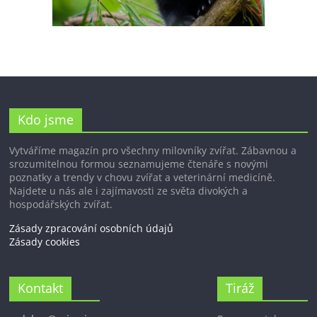
Kdo jsme
Vytváříme magazín pro všechny milovníky zvířat. Zábavnou a
srozumitelnou formou seznamujeme čtenáře s novými
poznatky a trendy v chovu zvířat a veterinární medicíně.
Najdete u nás ale i zajímavosti ze světa divokých a
hospodářských zvířat.
Zásady zpracování osobních údajů
Zásady cookies
Kontakt
Tiráž