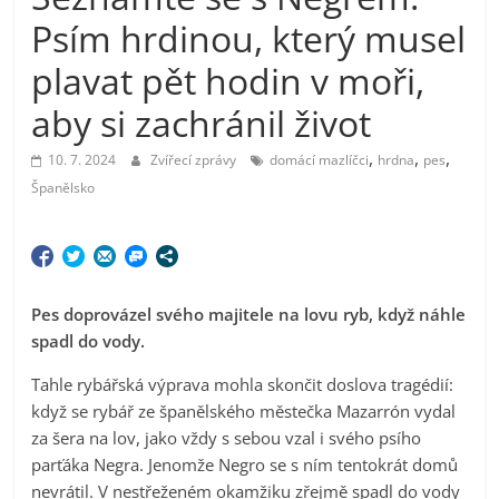
Psím hrdinou, který musel
plavat pět hodin v moři,
aby si zachránil život
,
,
,
10. 7. 2024
Zvířecí zprávy
domácí mazlíčci
hrdna
pes
Španělsko
Pes doprovázel svého majitele na lovu ryb, když náhle
spadl do vody.
Tahle rybářská výprava mohla skončit doslova tragédií:
když se rybář ze španělského městečka Mazarrón vydal
za šera na lov, jako vždy s sebou vzal i svého psího
parťáka Negra. Jenomže Negro se s ním tentokrát domů
nevrátil. V nestřeženém okamžiku zřejmě spadl do vody