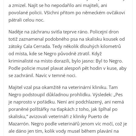
a zmizel. Najít se ho nepodařilo ani majiteli, ani
povolané policii. Všichni přitom po německém ovčákovi
pátrali celou noc.
Naděje na záchranu svitla teprve ráno. Policejní dron
totiž zaznamenal podobného psa na skalisku kousek od
zátoky Cala Cerrada. Tedy několik dlouhých kilometrů
od místa, kde se Negro původně ztratil. Když
kriminalisté na místo dorazili, bylo jasno: Byl to Negro.
Podle policie musel plavat alespoň pět hodin v kuse, aby
se zachránil. Navíc v temné noci.
Majitel vzal psa okamžitě na veterinární kliniku. Tam
Negro podstoupil důkladnou prohlídku. Výsledek: „Pes
je naprosto v pořádku. Není ani podchlazený, ani nemá
poraněné polštářky na tlapkách z toho, jak šplhal po
skalisku,“ avizovali veterináři z kliniky Puerto de
Mazarrón. Negro podle veterinářů jenom víc močí, což je
ale dáno jen tím, kolik vody musel během plavání na