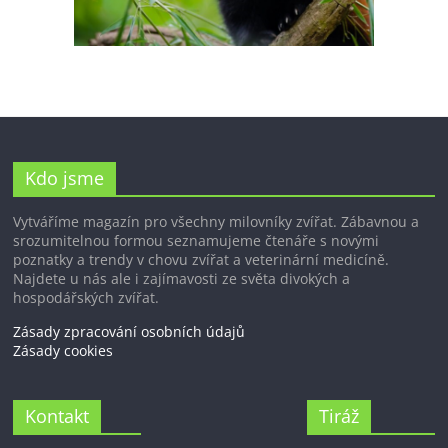
Kdo jsme
Vytváříme magazín pro všechny milovníky zvířat. Zábavnou a
srozumitelnou formou seznamujeme čtenáře s novými
poznatky a trendy v chovu zvířat a veterinární medicíně.
Najdete u nás ale i zajímavosti ze světa divokých a
hospodářských zvířat.
Zásady zpracování osobních údajů
Zásady cookies
Kontakt
Tiráž