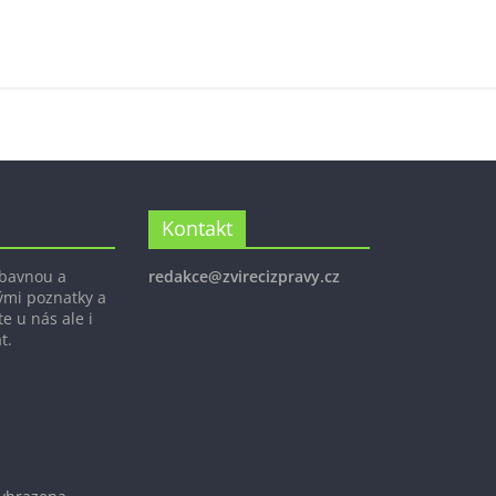
Kontakt
ábavnou a
redakce@zvirecizpravy.cz
ými poznatky a
e u nás ale i
t.