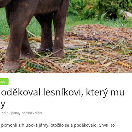
guez
oděkoval lesníkovi, který mu
my
,
,
,
,
Indie
jáma
pomoc
slon
pomohli z hluboké jámy, otočilo se a poděkovalo. Chvíli to