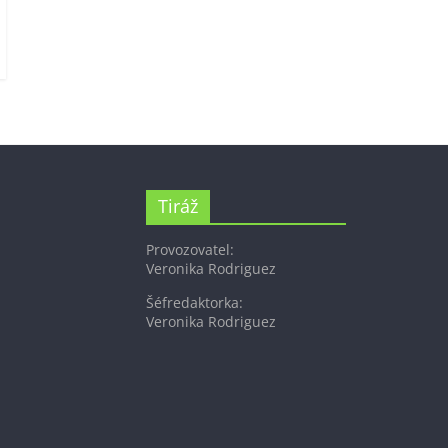
Tiráž
Provozovatel:
Veronika Rodriguez
Šéfredaktorka:
Veronika Rodriguez