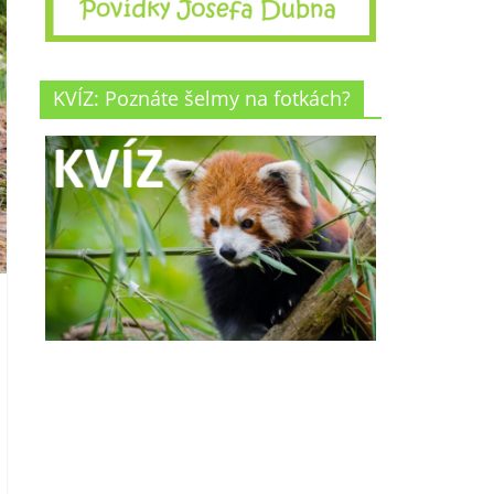
KVÍZ: Poznáte šelmy na fotkách?