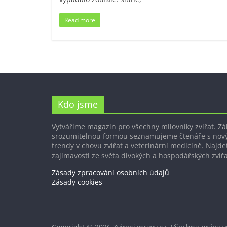
Read more
Kdo jsme
Vytváříme magazín pro všechny milovníky zvířat. Z
srozumitelnou formou seznamujeme čtenáře s nov
trendy v chovu zvířat a veterinární medicíně. Najdet
zajímavosti ze světa divokých a hospodářských zvířa
Zásady zpracování osobních údajů
Zásady cookies