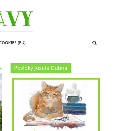
COOKIES (EU)
Povídky Josefa Dubna