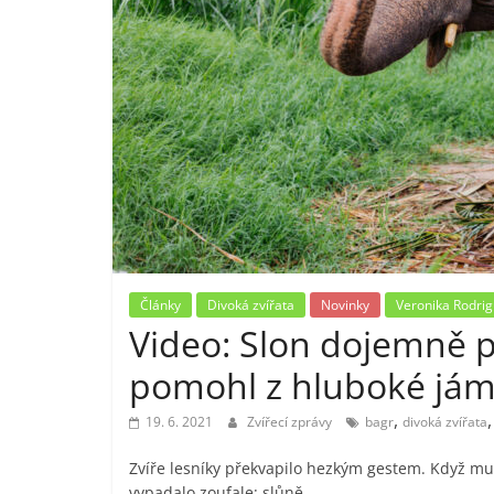
Články
Divoká zvířata
Novinky
Veronika Rodri
Video: Slon dojemně p
pomohl z hluboké já
,
19. 6. 2021
Zvířecí zprávy
bagr
divoká zvířata
Zvíře lesníky překvapilo hezkým gestem. Když mu 
vypadalo zoufale: slůně,