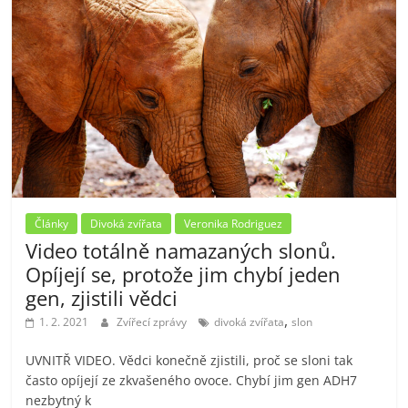
Články
Divoká zvířata
Veronika Rodriguez
Video totálně namazaných slonů.
Opíjejí se, protože jim chybí jeden
gen, zjistili vědci
,
1. 2. 2021
Zvířecí zprávy
divoká zvířata
slon
UVNITŘ VIDEO. Vědci konečně zjistili, proč se sloni tak
často opíjejí ze zkvašeného ovoce. Chybí jim gen ADH7
nezbytný k