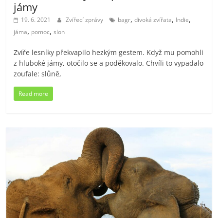
jámy
,
,
,
19. 6. 2021
Zvířecí zprávy
bagr
divoká zvířata
Indie
,
,
jáma
pomoc
slon
Zvíře lesníky překvapilo hezkým gestem. Když mu pomohli
z hluboké jámy, otočilo se a poděkovalo. Chvíli to vypadalo
zoufale: slůně,
Read more