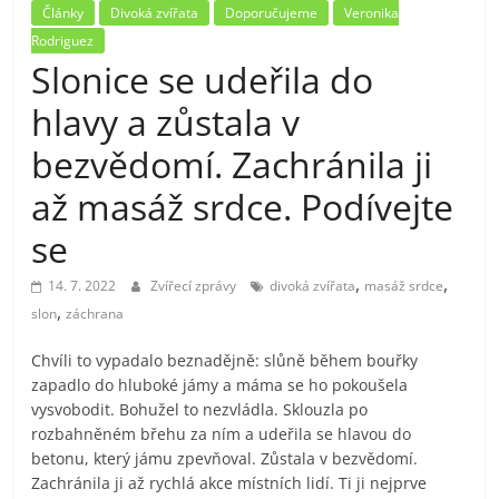
Články
Divoká zvířata
Doporučujeme
Veronika
Rodriguez
Slonice se udeřila do
hlavy a zůstala v
bezvědomí. Zachránila ji
až masáž srdce. Podívejte
se
,
,
14. 7. 2022
Zvířecí zprávy
divoká zvířata
masáž srdce
,
slon
záchrana
Chvíli to vypadalo beznadějně: slůně během bouřky
zapadlo do hluboké jámy a máma se ho pokoušela
vysvobodit. Bohužel to nezvládla. Sklouzla po
rozbahněném břehu za ním a udeřila se hlavou do
betonu, který jámu zpevňoval. Zůstala v bezvědomí.
Zachránila ji až rychlá akce místních lidí. Ti ji nejprve