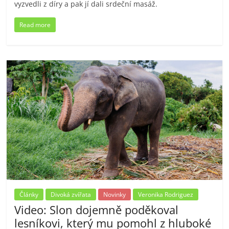
vyzvedli z díry a pak jí dali srdeční masáž.
Read more
Články
Divoká zvířata
Novinky
Veronika Rodriguez
Video: Slon dojemně poděkoval
lesníkovi, který mu pomohl z hluboké