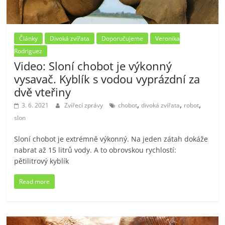
Články
Divoká zvířata
Doporučujeme
Veronika
Rodriguez
Video: Sloní chobot je výkonný
vysavač. Kyblík s vodou vyprázdní za
dvě vteřiny
,
,
,
3. 6. 2021
Zvířecí zprávy
chobot
divoká zvířata
robot
slon
Sloní chobot je extrémně výkonný. Na jeden zátah dokáže
nabrat až 15 litrů vody. A to obrovskou rychlostí:
pětilitrový kyblík
Read more