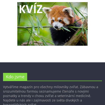
Kdo jsme
Vytváříme magazín pro všechny milovníky zvířat. Zábavnou a
srozumitelnou formou seznamujeme čtenáře s novými
poznatky a trendy v chovu zvířat a veterinární medicíně.
Najdete u nás ale i zajímavosti ze světa divokých a
hospodářských zvířat.