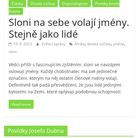
Články
Divoká zvířata
Doporučujeme
Povídky Josefa
Dubna
Sloni na sebe volají jmény.
Stejně jako lidé
,
,
,
10. 9. 2023
Zvířecí zprávy
Afrika
divoká zvířata
jména
sloni
Vědci přišli s fascinujícím zjištěním: sloni se navzájem
oslovují jmény. Každý chobotnatec má své jedinečné
označení, kterým na něj ostatní členové rodiny volají.
Definitivně tak padá přesvědčení, že jsou lidé jedinými
bytostmi na Zemi, které oplývají podobnou schopností.
Read more
Povídky Josefa Dubna