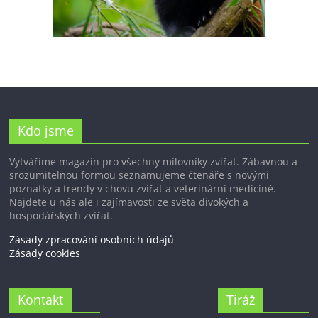
Kdo jsme
Vytváříme magazín pro všechny milovníky zvířat. Zábavnou a
srozumitelnou formou seznamujeme čtenáře s novými
poznatky a trendy v chovu zvířat a veterinární medicíně.
Najdete u nás ale i zajímavosti ze světa divokých a
hospodářských zvířat.
Zásady zpracování osobních údajů
Zásady cookies
Kontakt
Tiráž