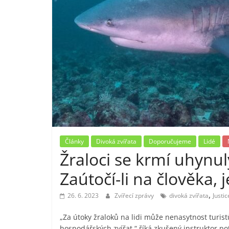
Články
Divoká zvířata
Doporučujeme
Lidé
Žraloci se krmí uhynul
Zaútočí-li na člověka, 
,
26. 6. 2023
Zvířecí zprávy
divoká zvířata
Justi
„Za útoky žraloků na lidi může nenasytnost turistů
hospodářských zvířat,“ říká zkušený instruktor po