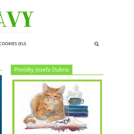
COOKIES (EU)
Povídky Josefa Dubna