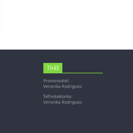
Tiráž
Provozovatel:
Veronika Rodriguez
Šéfredaktorka:
Veronika Rodriguez