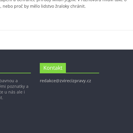
, nebo proč by mělo lidstvo žraloky chránit.
Kontakt
ábavnou a
redakce@zvirecizpravy.cz
ými poznatky a
e u nás ale i
t.