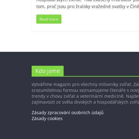
tom, proč jsou pro žraloky vražedné svatby v Číně
Read more
Kdo jsme
Vytváříme magazín pro všechny milovníky zvířat. Z
srozumitelnou formou seznamujeme čtenáře s nov
trendy v chovu zvířat a veterinární medicíně. Najdet
zajímavosti ze světa divokých a hospodářských zvířa
Zásady zpracování osobních údajů
Zásady cookies