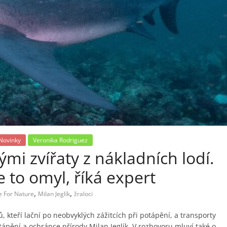
Novinky
Veronika Rodriguez
ými zvířaty z nákladních lodí.
je to omyl, říká expert
,
,
ce For Nature
Milan Jeglík
žraloci
, kteří lační po neobvyklých zážitcích při potápění, a transporty
tápění a ochránce přírody Milan Jeglík. V rozhovoru mluví také o