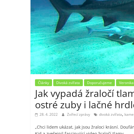
Články
Divoká zvířata
Doporučujeme
Veronika
Jak vypadá žraločí tla
ostré zuby i lačné hrd
,
28. 4. 2022
Zvířecí zprávy
divoká zvířata
kame
„Chci lidem ukázat, jak jsou žraloci krásní. Dou
Kid a zveřejnil fascinující video žraločí tlamy.