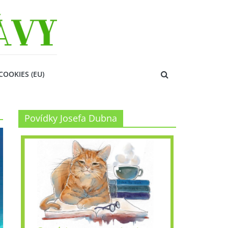
COOKIES (EU)
Povídky Josefa Dubna