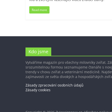
Read more
Kdo jsme
Vytváříme magazín pro všechny milovníky zvířat. Z
srozumitelnou formou seznamujeme čtenáře s nov
trendy v chovu zvířat a veterinární medicíně. Najdet
zajímavosti ze světa divokých a hospodářských zvířa
Zásady zpracování osobních údajů
Zásady cookies