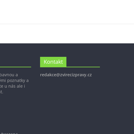
Kontakt
ábavnou a
redakce@zvirecizpravy.cz
ými poznatky a
e u nás ale i
t.