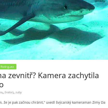
 Rodriguez
ma zevnitř? Kamera zachytila
lo
,
,
ra
žraloci
zuby
fám, že je pak začnou chránit,“ uvedl švýcarský kameraman Zimy Da