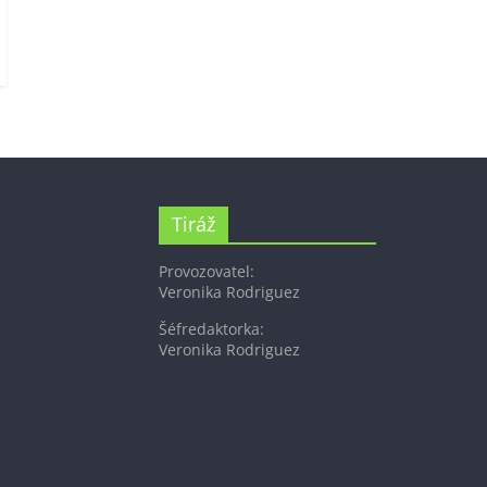
Tiráž
Provozovatel:
Veronika Rodriguez
Šéfredaktorka:
Veronika Rodriguez