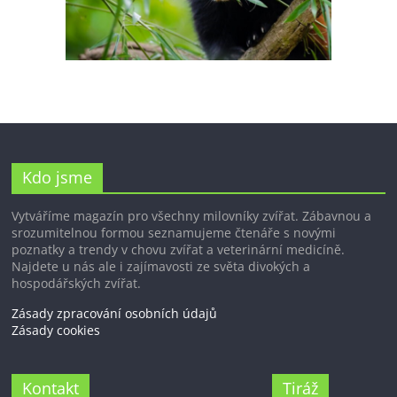
Kdo jsme
Vytváříme magazín pro všechny milovníky zvířat. Zábavnou a
srozumitelnou formou seznamujeme čtenáře s novými
poznatky a trendy v chovu zvířat a veterinární medicíně.
Najdete u nás ale i zajímavosti ze světa divokých a
hospodářských zvířat.
Zásady zpracování osobních údajů
Zásady cookies
Kontakt
Tiráž