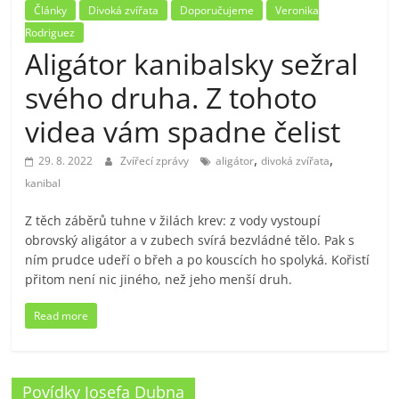
Články
Divoká zvířata
Doporučujeme
Veronika
Rodriguez
Aligátor kanibalsky sežral
svého druha. Z tohoto
videa vám spadne čelist
,
,
29. 8. 2022
Zvířecí zprávy
aligátor
divoká zvířata
kanibal
Z těch záběrů tuhne v žilách krev: z vody vystoupí
obrovský aligátor a v zubech svírá bezvládné tělo. Pak s
ním prudce udeří o břeh a po kouscích ho spolyká. Kořistí
přitom není nic jiného, než jeho menší druh.
Read more
Povídky Josefa Dubna