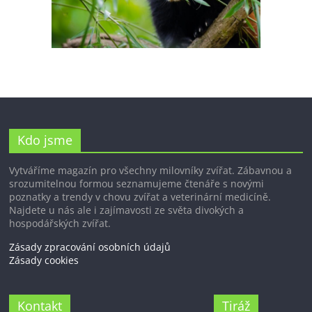
Kdo jsme
Vytváříme magazín pro všechny milovníky zvířat. Zábavnou a
srozumitelnou formou seznamujeme čtenáře s novými
poznatky a trendy v chovu zvířat a veterinární medicíně.
Najdete u nás ale i zajímavosti ze světa divokých a
hospodářských zvířat.
Zásady zpracování osobních údajů
Zásady cookies
Kontakt
Tiráž