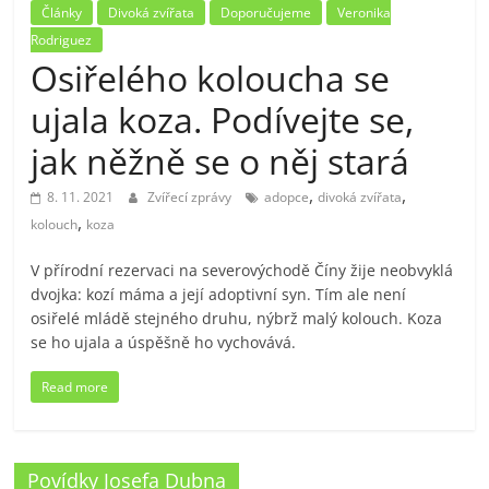
Články
Divoká zvířata
Doporučujeme
Veronika
Rodriguez
Osiřelého koloucha se
ujala koza. Podívejte se,
jak něžně se o něj stará
,
,
8. 11. 2021
Zvířecí zprávy
adopce
divoká zvířata
,
kolouch
koza
V přírodní rezervaci na severovýchodě Číny žije neobvyklá
dvojka: kozí máma a její adoptivní syn. Tím ale není
osiřelé mládě stejného druhu, nýbrž malý kolouch. Koza
se ho ujala a úspěšně ho vychovává.
Read more
Povídky Josefa Dubna