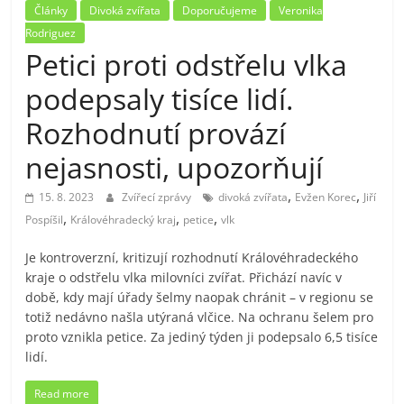
Články
Divoká zvířata
Doporučujeme
Veronika
Rodriguez
Petici proti odstřelu vlka
podepsaly tisíce lidí.
Rozhodnutí provází
nejasnosti, upozorňují
,
,
15. 8. 2023
Zvířecí zprávy
divoká zvířata
Evžen Korec
Jiří
,
,
,
Pospíšil
Královéhradecký kraj
petice
vlk
Je kontroverzní, kritizují rozhodnutí Královéhradeckého
kraje o odstřelu vlka milovníci zvířat. Přichází navíc v
době, kdy mají úřady šelmy naopak chránit – v regionu se
totiž nedávno našla utýraná vlčice. Na ochranu šelem pro
proto vznikla petice. Za jediný týden ji podepsalo 6,5 tisíce
lidí.
Read more