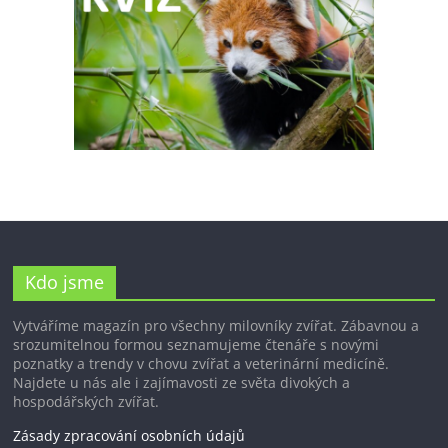
Kdo jsme
Vytváříme magazín pro všechny milovníky zvířat. Zábavnou a
srozumitelnou formou seznamujeme čtenáře s novými
poznatky a trendy v chovu zvířat a veterinární medicíně.
Najdete u nás ale i zajímavosti ze světa divokých a
hospodářských zvířat.
Zásady zpracování osobních údajů