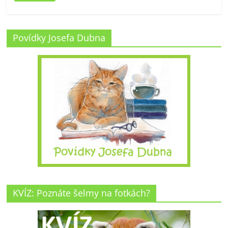
Povídky Josefa Dubna
KVÍZ: Poznáte šelmy na fotkách?