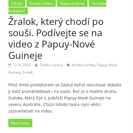
Články
Divoká zvířata
Doporučujeme
Veronika
Rodriguez
Žralok, který chodí po
souši. Podívejte se na
video z Papuy-Nové
Guineje
,
12. 8. 2022
Zvířecí zprávy
divoká zvířata
Papua-Nová
,
Guinea
žralok
Před tímto predátorem se žádná kořist neschová: dokáže
ji totiž pronásledovat i na souši. Řeč je o malém druhu
žraloka, který žije u pobřeží Papuy-Nové Guineje na
severu Austrálie. Chůzi tohoto tvora nyní vědci
zaznamenali na videu.
Read more