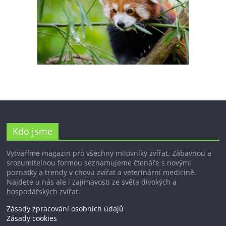
Kdo jsme
Vytváříme magazín pro všechny milovníky zvířat. Zábavnou a
srozumitelnou formou seznamujeme čtenáře s novými
poznatky a trendy v chovu zvířat a veterinární medicíně.
Najdete u nás ale i zajímavosti ze světa divokých a
hospodářských zvířat.
Zásady zpracování osobních údajů
Zásady cookies