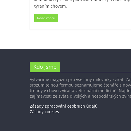
týráním chovem.
Read more
Kdo jsme
Vytváříme magazín pro všechny milovníky zvířat. Z
srozumitelnou formou seznamujeme čtenáře s nov
trendy v chovu zvířat a veterinární medicíně. Najdet
zajímavosti ze světa divokých a hospodářských zvířa
Zásady zpracování osobních údajů
Zásady cookies