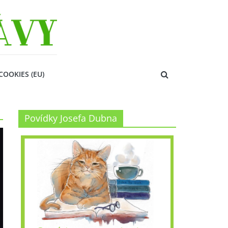
COOKIES (EU)
Povídky Josefa Dubna