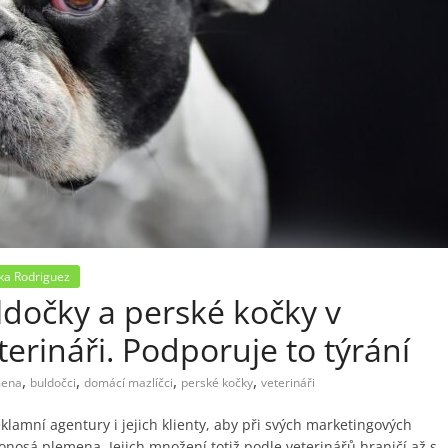
ka Rodriguez
ldočky a perské kočky v
terináři. Podporuje to týrání
,
,
,
,
mena
buldočci
domácí mazlíčci
perské kočky
veterináři
klamní agentury i jejich klienty, aby při svých marketingových
onosá plemena. Jejich množení totiž podle veterinářů hraničí až s