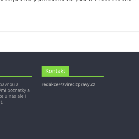
Kontakt
ábavnou a
redakce@zvirecizpravy.cz
ými poznatky a
e u nás ale i
t.