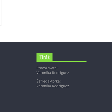
Tiráž
Provozovatel:
Veronika Rodriguez
Šéfredaktorka:
Veronika Rodriguez