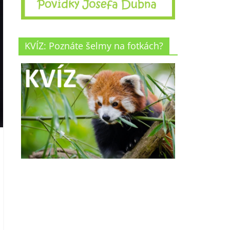
KVÍZ: Poznáte šelmy na fotkách?