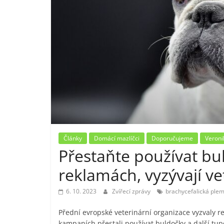
Články
Domácí mazlíčci
Doporučujeme
Veroni
Přestaňte používat bu
reklamách, vyzývají ve
6. 10. 2023
Zvířecí zprávy
brachycefalická ple
Přední evropské veterinární organizace vyzvaly re
kampaních přestali používat buldočky a další tup