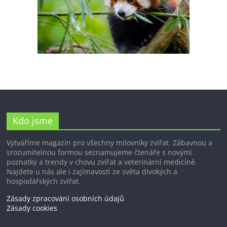
Kdo jsme
Vytváříme magazín pro všechny milovníky zvířat. Zábavnou a
srozumitelnou formou seznamujeme čtenáře s novými
poznatky a trendy v chovu zvířat a veterinární medicíně.
Najdete u nás ale i zajímavosti ze světa divokých a
hospodářských zvířat.
Zásady zpracování osobních údajů
Zásady cookies