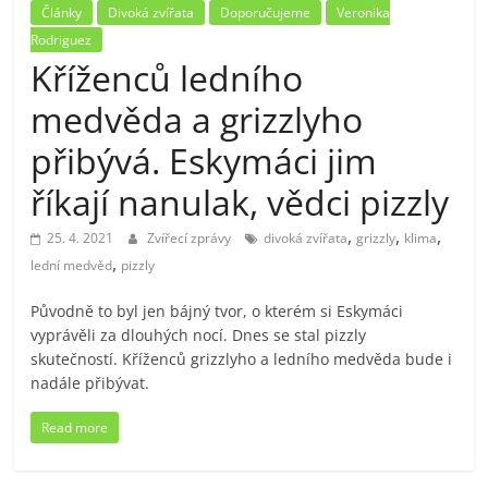
Články
Divoká zvířata
Doporučujeme
Veronika
Rodriguez
Kříženců ledního
medvěda a grizzlyho
přibývá. Eskymáci jim
říkají nanulak, vědci pizzly
,
,
,
25. 4. 2021
Zvířecí zprávy
divoká zvířata
grizzly
klima
,
lední medvěd
pizzly
Původně to byl jen bájný tvor, o kterém si Eskymáci
vyprávěli za dlouhých nocí. Dnes se stal pizzly
skutečností. Kříženců grizzlyho a ledního medvěda bude i
nadále přibývat.
Read more