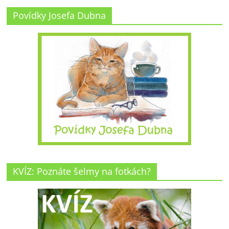
Povídky Josefa Dubna
KVÍZ: Poznáte šelmy na fotkách?