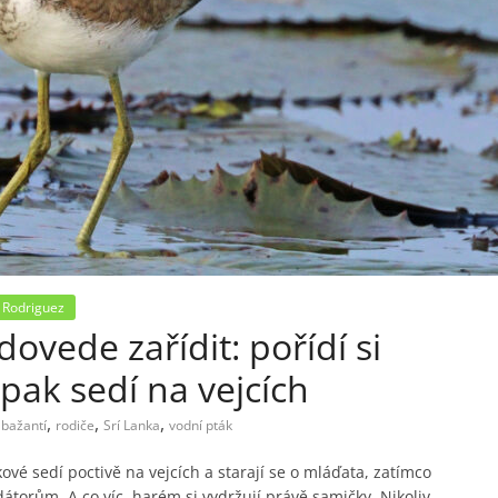
 Rodriguez
ovede zařídit: pořídí si
pak sedí na vejcích
,
,
,
 bažantí
rodiče
Srí Lanka
vodní pták
ové sedí poctivě na vejcích a starají se o mláďata, zatímco
dátorům. A co víc, harém si vydržují právě samičky. Nikoliv