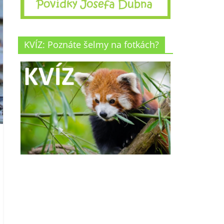
KVÍZ: Poznáte šelmy na fotkách?