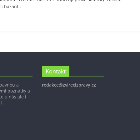
ci bažantí.
Kontakt
ábavnou a
redakce@zvirecizpravy.cz
ými poznatky a
e u nás ale i
t.