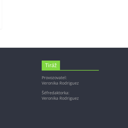
Tiráž
Provozovatel:
Veronika Rodriguez
Šéfredaktorka:
Veronika Rodriguez