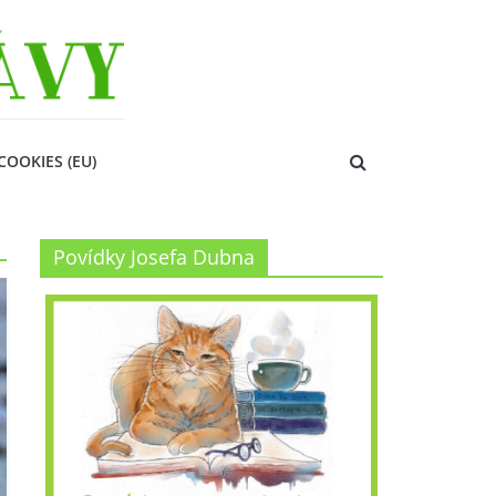
COOKIES (EU)
Povídky Josefa Dubna