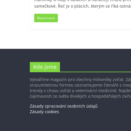
samečkové. Řeč je o ptácích, kterým se říká ostná
Read more
Kdo jsme
Vytváříme magazín pro všechny milovníky zvířat. Z
srozumitelnou formou seznamujeme čtenáře s nov
trendy v chovu zvířat a veterinární medicíně. Najdet
zajímavosti ze světa divokých a hospodářských zvířa
Zásady zpracování osobních údajů
Zásady cookies