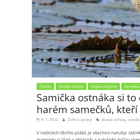
Články
Divoká zvířata
Doporučujeme
Veronika
Samička ostnáka si to d
harém samečků, kteří 
,
8. 7. 2022
Zvířecí zprávy
divoká zvířata
ostnák
V rodinách těchto ptáků je všechno naruby: tatínk
maminky si lítají v oblacích a nahánějí hrůzu pre