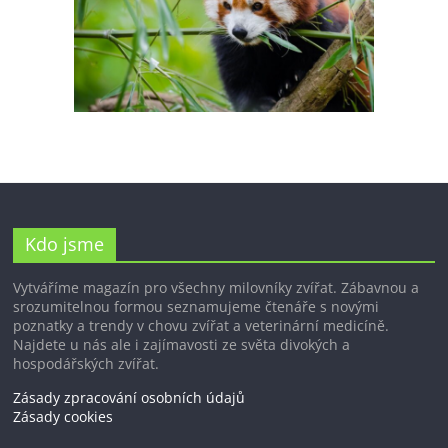
Kdo jsme
Vytváříme magazín pro všechny milovníky zvířat. Zábavnou a
srozumitelnou formou seznamujeme čtenáře s novými
poznatky a trendy v chovu zvířat a veterinární medicíně.
Najdete u nás ale i zajímavosti ze světa divokých a
hospodářských zvířat.
Zásady zpracování osobních údajů
Zásady cookies