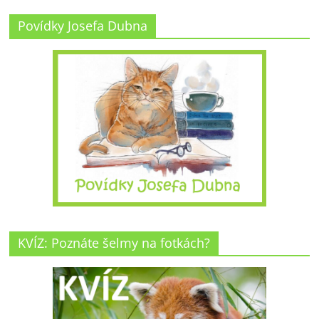
Povídky Josefa Dubna
KVÍZ: Poznáte šelmy na fotkách?