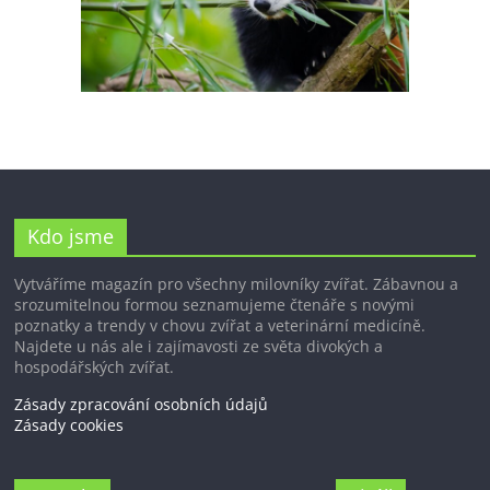
Kdo jsme
Vytváříme magazín pro všechny milovníky zvířat. Zábavnou a
srozumitelnou formou seznamujeme čtenáře s novými
poznatky a trendy v chovu zvířat a veterinární medicíně.
Najdete u nás ale i zajímavosti ze světa divokých a
hospodářských zvířat.
Zásady zpracování osobních údajů
Zásady cookies