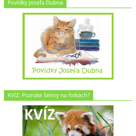
Povídky Josefa Dubna
KVÍZ: Poznáte šelmy na fotkách?