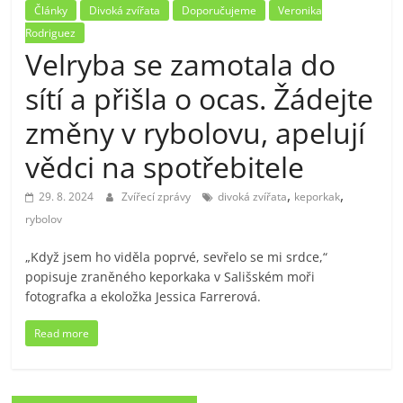
Články
Divoká zvířata
Doporučujeme
Veronika
Rodriguez
Velryba se zamotala do
sítí a přišla o ocas. Žádejte
změny v rybolovu, apelují
vědci na spotřebitele
,
,
29. 8. 2024
Zvířecí zprávy
divoká zvířata
keporkak
rybolov
„Když jsem ho viděla poprvé, sevřelo se mi srdce,“
popisuje zraněného keporkaka v Sališském moři
fotografka a ekoložka Jessica Farrerová.
Read more