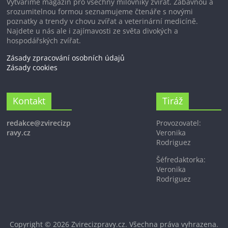
Vytváříme magazín pro všechny milovníky zvířat. Zábavnou a
srozumitelnou formou seznamujeme čtenáře s novými
poznatky a trendy v chovu zvířat a veterinární medicíně.
Najdete u nás ale i zajímavosti ze světa divokých a
hospodářských zvířat.
Zásady zpracování osobních údajů
Zásady cookies
Kontakt
Tiráž
redakce@zvirecizp
Provozovatel:
ravy.cz
Veronika
Rodriguez
Šéfredaktorka:
Veronika
Rodriguez
Copyright © 2026
Zvirecizpravy.cz
. Všechna práva vyhrazena.