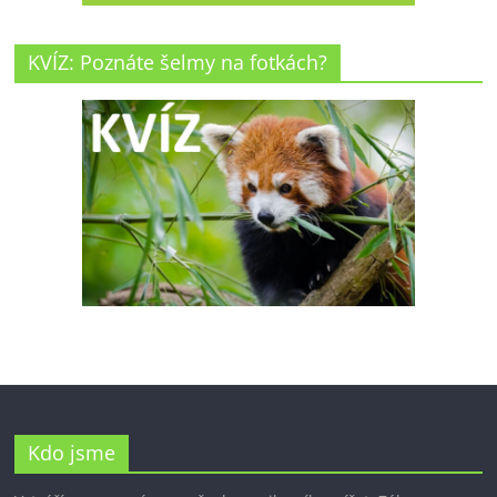
KVÍZ: Poznáte šelmy na fotkách?
Kdo jsme