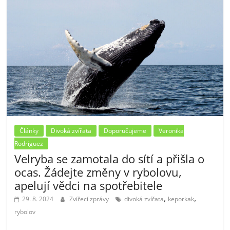
Články
Divoká zvířata
Doporučujeme
Veronika
Rodriguez
Velryba se zamotala do sítí a přišla o
ocas. Žádejte změny v rybolovu,
apelují vědci na spotřebitele
,
,
29. 8. 2024
Zvířecí zprávy
divoká zvířata
keporkak
rybolov