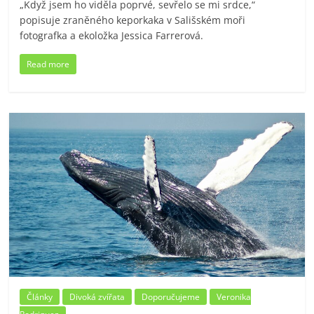
„Když jsem ho viděla poprvé, sevřelo se mi srdce,“
popisuje zraněného keporkaka v Sališském moři
fotografka a ekoložka Jessica Farrerová.
Read more
Články
Divoká zvířata
Doporučujeme
Veronika