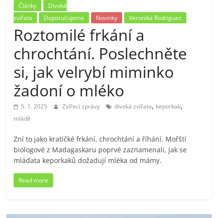
Články
Divoká
zvířata
Doporučujeme
Novinky
Veronika Rodriguez
Roztomilé frkání a
chrochtání. Poslechněte
si, jak velrybí miminko
žadoní o mléko
,
,
5. 1. 2025
Zvířecí zprávy
divoká zvířata
keporkak
mládě
Zní to jako kratičké frkání, chrochtání a říhání. Mořští
biologové z Madagaskaru poprvé zaznamenali, jak se
mláďata keporkaků dožadují mléka od mámy.
Read more