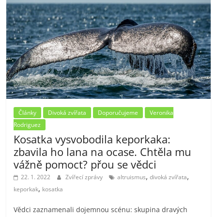
Články
Divoká zvířata
Doporučujeme
Veronika
Rodriguez
Kosatka vysvobodila keporkaka:
zbavila ho lana na ocase. Chtěla mu
vážně pomoct? přou se vědci
,
,
22. 1. 2022
Zvířecí zprávy
altruismus
divoká zvířata
,
keporkak
kosatka
Vědci zaznamenali dojemnou scénu: skupina dravých