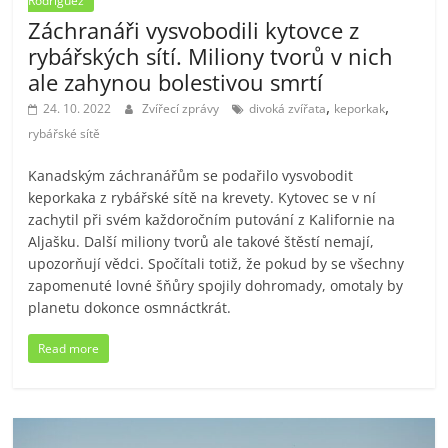
Rodriguez
Záchranáři vysvobodili kytovce z
rybářských sítí. Miliony tvorů v nich
ale zahynou bolestivou smrtí
,
,
24. 10. 2022
Zvířecí zprávy
divoká zvířata
keporkak
rybářské sítě
Kanadským záchranářům se podařilo vysvobodit
keporkaka z rybářské sítě na krevety. Kytovec se v ní
zachytil při svém každoročním putování z Kalifornie na
Aljašku. Další miliony tvorů ale takové štěstí nemají,
upozorňují vědci. Spočítali totiž, že pokud by se všechny
zapomenuté lovné šňůry spojily dohromady, omotaly by
planetu dokonce osmnáctkrát.
Read more