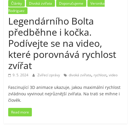
Články
Divoká zvířata
Doporučujeme
Veronika
Rodriguez
Legendárního Bolta
předběhne i kočka.
Podívejte se na video,
které porovnává rychlost
zvířat
,
,
9. 5. 2024
Zvířecí zprávy
divoká zvířata
rychlost
video
Fascinující 3D animace ukazuje, jakou maximální rychlost
zvládnou vyvinout nejrůznější zvířata. Na trati se mihne i
člověk.
Read more