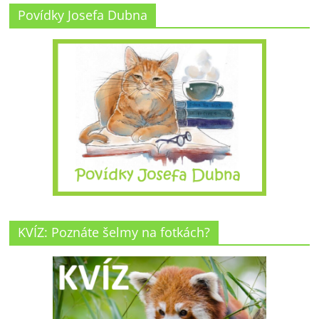
Povídky Josefa Dubna
KVÍZ: Poznáte šelmy na fotkách?