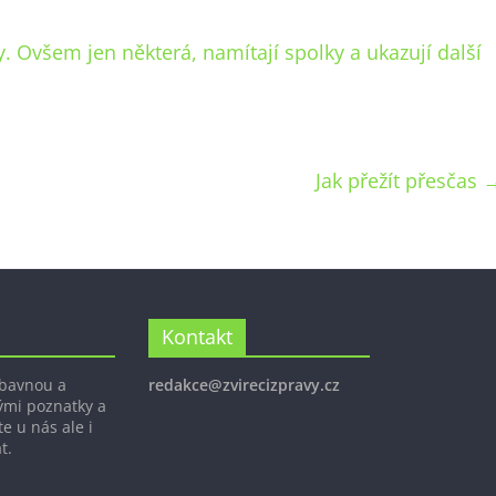
. Ovšem jen některá, namítají spolky a ukazují další
Jak přežít přesčas
Kontakt
ábavnou a
redakce@zvirecizpravy.cz
ými poznatky a
e u nás ale i
t.