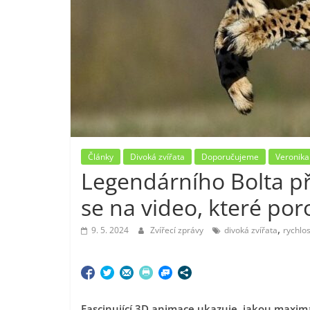
Články
Divoká zvířata
Doporučujeme
Veronika
Legendárního Bolta př
se na video, které por
,
9. 5. 2024
Zvířecí zprávy
divoká zvířata
rychlos
Fascinující 3D animace ukazuje, jakou maximál