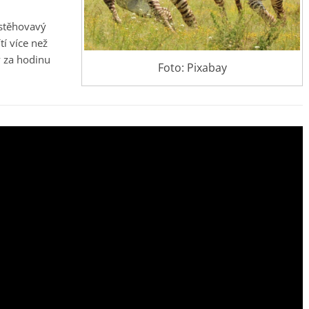
 stěhovavý
tí více než
y za hodinu
Foto: Pixabay