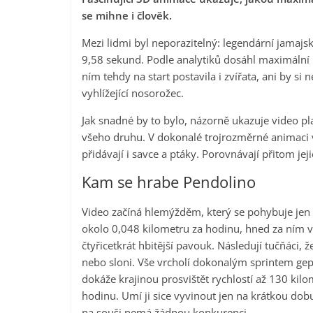
se mihne i člověk.
Mezi lidmi byl neporazitelný: legendární jamajs
9,58 sekund. Podle analytiků dosáhl maximální 
ním tehdy na start postavila i zvířata, ani by s
vyhlížející nosorožec.
Jak snadné by to bylo, názorně ukazuje video pl
všeho druhu. V dokonalé trojrozměrné animaci v
přidávají i savce a ptáky. Porovnávají přitom jej
Kam se hrabe Pendolino
Video začíná hlemýžděm, který se pohybuje jen 
okolo 0,048 kilometru za hodinu, hned za ním v
čtyřicetkrát hbitější pavouk. Následují tučňáci, ž
nebo sloni. Vše vrcholí dokonalým sprintem gep
dokáže krajinou prosvištět rychlostí až 130 kilo
hodinu. Umí ji sice vyvinout jen na krátkou dobu
na souši nemá žádnou konkurenci.