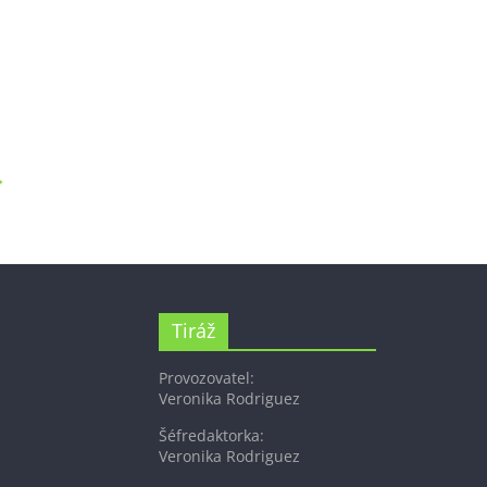
→
Tiráž
Provozovatel:
Veronika Rodriguez
Šéfredaktorka:
Veronika Rodriguez