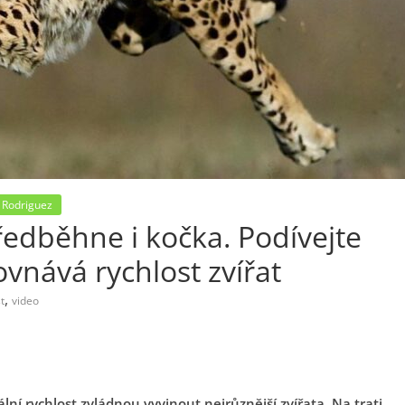
 Rodriguez
edběhne i kočka. Podívejte
ovnává rychlost zvířat
,
t
video
ní rychlost zvládnou vyvinout nejrůznější zvířata. Na trati