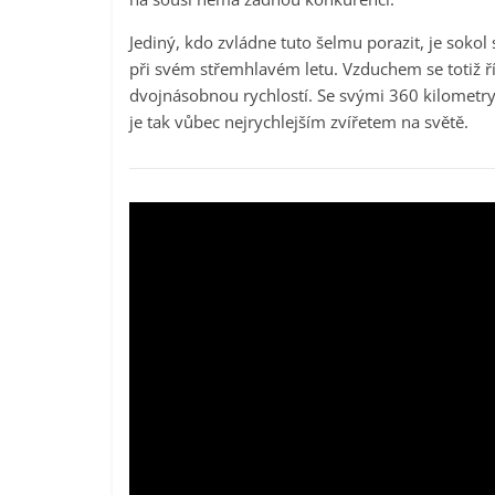
Jediný, kdo zvládne tuto šelmu porazit, je sokol
při svém střemhlavém letu. Vzduchem se totiž ří
dvojnásobnou rychlostí. Se svými 360 kilometr
je tak vůbec nejrychlejším zvířetem na světě.