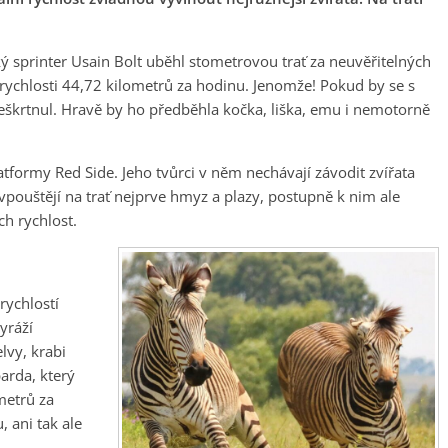
ký sprinter Usain Bolt uběhl stometrovou trať za neuvěřitelných
rychlosti 44,72 kilometrů za hodinu. Jenomže! Pokud by se s
i neškrtnul. Hravě by ho předběhla kočka, liška, emu i nemotorně
atformy Red Side. Jeho tvůrci v něm nechávají závodit zvířata
pouštějí na trať nejprve hmyz a plazy, postupně k nim ale
ich rychlost.
rychlostí
yráží
elvy, krabi
arda, který
metrů za
, ani tak ale