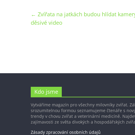
←
Zvířata na jatkách budou hlídat kamery
děsivé video
Kdo jsme
Vytváříme magazín pro všechny milovníky zvířat. Z
srozumitelnou formou seznamujeme čtenáře s nov
trendy v chovu zvířat a veterinární medicíně. Najdet
zajímavosti ze světa divokých a hospodářských zvířa
Zásady zpracování osobních údajů