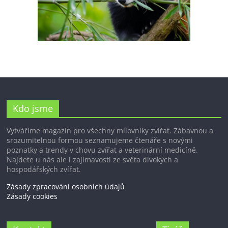
Kdo jsme
Vytváříme magazín pro všechny milovníky zvířat. Zábavnou a
srozumitelnou formou seznamujeme čtenáře s novými
poznatky a trendy v chovu zvířat a veterinární medicíně.
Najdete u nás ale i zajímavosti ze světa divokých a
hospodářských zvířat.
Zásady zpracování osobních údajů
Zásady cookies