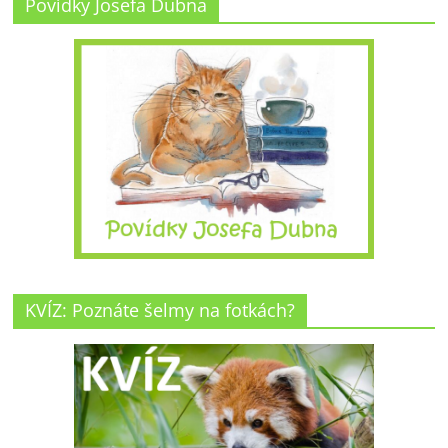
Povídky Josefa Dubna
KVÍZ: Poznáte šelmy na fotkách?