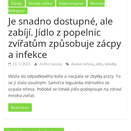
Články
Divoká zvířata
Doporučujeme
Veronika
Rodriguez
Je snadno dostupné, ale
zabíjí. Jídlo z popelnic
zvířatům způsobuje zácpy
a infekce
,
,
23. 5. 2023
Zvířecí zprávy
divoká zvířata
jídlo
skládky
Vlezla do odpadkového koše a nacpala se zbytky pizzy. To
se jí stalo osudným. Samičce leguánka měnivého se
ucpala střeva. Podobě se lidské jídlo podepisuje na zdraví
mnoha zvířat.
Read more