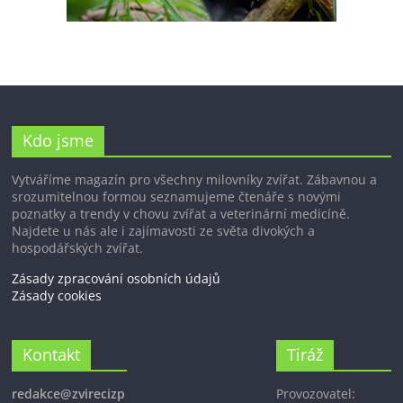
Kdo jsme
Vytváříme magazín pro všechny milovníky zvířat. Zábavnou a
srozumitelnou formou seznamujeme čtenáře s novými
poznatky a trendy v chovu zvířat a veterinární medicíně.
Najdete u nás ale i zajímavosti ze světa divokých a
hospodářských zvířat.
Zásady zpracování osobních údajů
Zásady cookies
Kontakt
Tiráž
redakce@zvirecizp
Provozovatel: