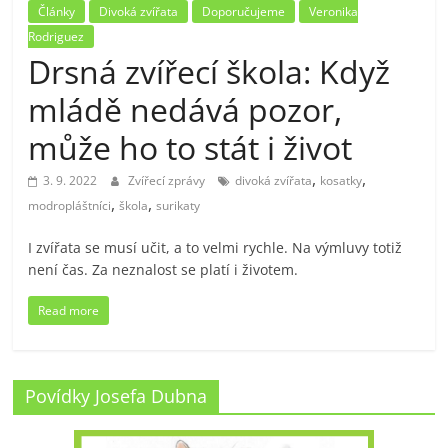
Články
Divoká zvířata
Doporučujeme
Veronika
Rodriguez
Drsná zvířecí škola: Když
mládě nedává pozor,
může ho to stát i život
,
,
3. 9. 2022
Zvířecí zprávy
divoká zvířata
kosatky
,
,
modropláštníci
škola
surikaty
I zvířata se musí učit, a to velmi rychle. Na výmluvy totiž
není čas. Za neznalost se platí i životem.
Read more
Povídky Josefa Dubna