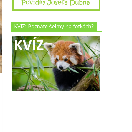
KVÍZ: Poznáte šelmy na fotkách?