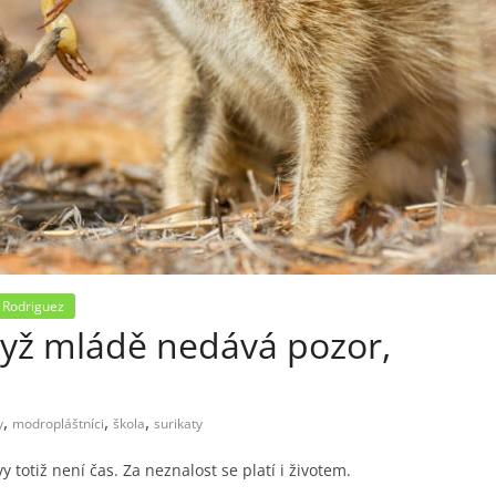
 Rodriguez
Když mládě nedává pozor,
,
,
,
y
modropláštníci
škola
surikaty
y totiž není čas. Za neznalost se platí i životem.