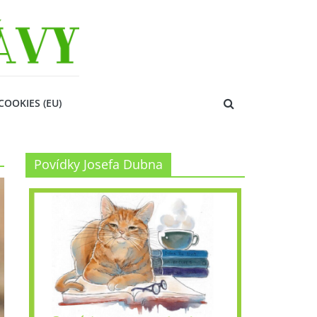
COOKIES (EU)
Povídky Josefa Dubna