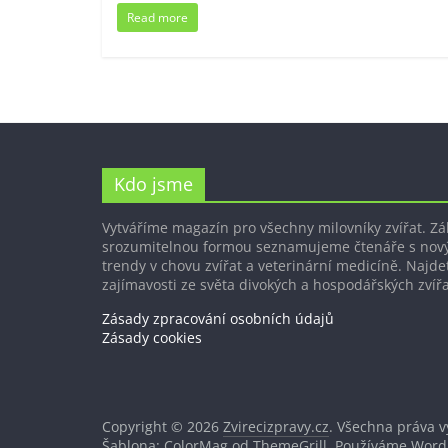
Read more
Kdo jsme
Vytváříme magazín pro všechny milovníky zvířat. Z
srozumitelnou formou seznamujeme čtenáře s nov
trendy v chovu zvířat a veterinární medicíně. Najdet
zajímavosti ze světa divokých a hospodářských zvířa
Zásady zpracování osobních údajů
Zásady cookies
Copyright © 2026
Zvirecizpravy.cz
. Všechna práva 
Šablona: ColorMag od
ThemeGrill
. Používáme
Word