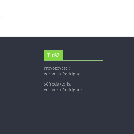
Tiráž
Provozovatel:
Veronika Rodriguez
Šéfredaktorka:
Veronika Rodriguez