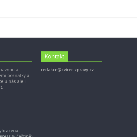
Kontakt
ábavnou a
redakce@zvirecizpravy.cz
ými poznatky a
e u nás ale i
t.
vyhrazena.
Press
(v češtině).