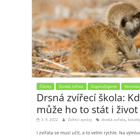
Články
Divoká zvířata
Doporučujeme
Veronika
Drsná zvířecí škola: 
může ho to stát i život
,
3. 9. 2022
Zvířecí zprávy
divoká zvířata
kosatk
I zvířata se musí učit, a to velmi rychle. Na výmluv