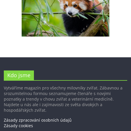
Kdo jsme
Vytváříme magazín pro všechny milovníky zvířat. Zábavnou a
srozumitelnou formou seznamujeme čtenáře s novými
poznatky a trendy v chovu zvířat a veterinární medicíně.
Najdete u nás ale i zajímavosti ze světa divokých a
hospodářských zvířat.
Zásady zpracování osobních údajů
Zásady cookies