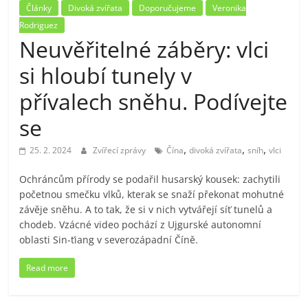
Články
Divoká zvířata
Doporučujeme
Veronika
Rodriguez
Neuvěřitelné záběry: vlci
si hloubí tunely v
přívalech sněhu. Podívejte
se
,
,
,
25. 2. 2024
Zvířecí zprávy
Čína
divoká zvířata
sníh
vlci
Ochráncům přírody se podařil husarský kousek: zachytili
početnou smečku vlků, kterak se snaží překonat mohutné
závěje sněhu. A to tak, že si v nich vytvářejí síť tunelů a
chodeb. Vzácné video pochází z Ujgurské autonomní
oblasti Sin-ťiang v severozápadní Číně.
Read more