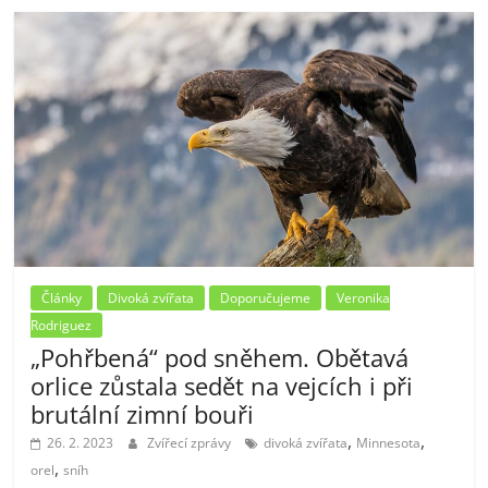
Články
Divoká zvířata
Doporučujeme
Veronika
Rodriguez
„Pohřbená“ pod sněhem. Obětavá
orlice zůstala sedět na vejcích i při
brutální zimní bouři
,
,
26. 2. 2023
Zvířecí zprávy
divoká zvířata
Minnesota
,
orel
sníh