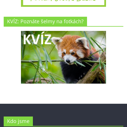
KVÍZ: Poznáte šelmy na fotkách?
Kdo jsme