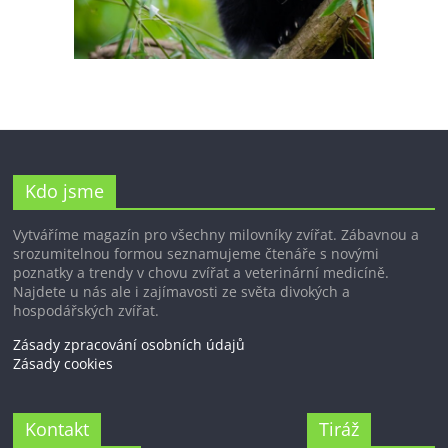
Kdo jsme
Vytváříme magazín pro všechny milovníky zvířat. Zábavnou a
srozumitelnou formou seznamujeme čtenáře s novými
poznatky a trendy v chovu zvířat a veterinární medicíně.
Najdete u nás ale i zajímavosti ze světa divokých a
hospodářských zvířat.
Zásady zpracování osobních údajů
Zásady cookies
Kontakt
Tiráž