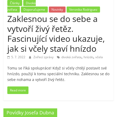
Články
Divoká
zvířata
Doporučujeme
Novinky
Veronika Rodriguez
Zaklesnou se do sebe a
vytvoří živý řetěz.
Fascinující video ukazuje,
jak si včely staví hnízdo
,
,
5. 7. 2022
Zvířecí zprávy
divoká zvířata
hnízdo
včela
Tomu se říká spolupráce! Když si včely chtějí postavit své
hnízdo, použijí k tomu speciální techniku. Zaklesnou se do
sebe nohama a vytvoří živý řetěz.
Read more
Povídky Josefa Dubna