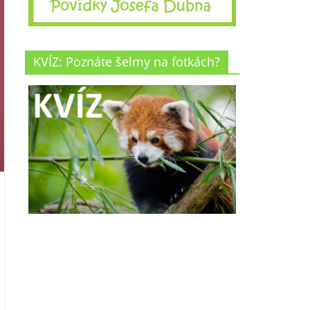
KVÍZ: Poznáte šelmy na fotkách?