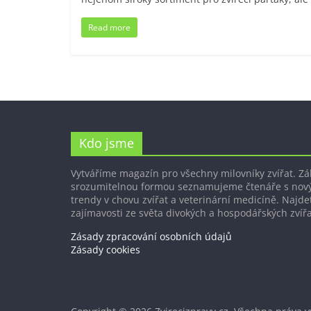
Read more
Kdo jsme
Vytváříme magazín pro všechny milovníky zvířat. Z
srozumitelnou formou seznamujeme čtenáře s nov
trendy v chovu zvířat a veterinární medicíně. Najdet
zajímavosti ze světa divokých a hospodářských zvířa
Zásady zpracování osobních údajů
Zásady cookies