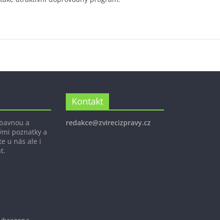
Kontakt
ábavnou a
redakce@zvirecizpravy.cz
ými poznatky a
e u nás ale i
t.