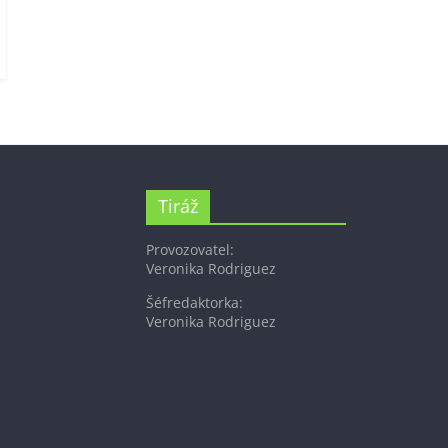
Tiráž
Provozovatel:
Veronika Rodriguez
Šéfredaktorka:
Veronika Rodriguez