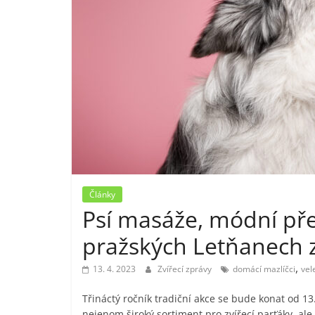
Články
Psí masáže, módní přeh
pražských Letňanech z
,
13. 4. 2023
Zvířecí zprávy
domácí mazlíčci
vel
Třináctý ročník tradiční akce se bude konat od 1
nejenom široký sortiment pro zvířecí parťáky, al