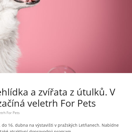
lídka a zvířata z útulků. V
ačíná veletrh For Pets
etrh For Pets
3. do 16. dubna na výstavišti v pražských Letňanech. Nabídne
e také atraktivní doprovodný program.