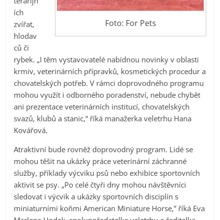
terarijn
ích
Foto: For Pets
zvířat,
hlodav
ců či
rybek. „I těm vystavovatelé nabídnou novinky v oblasti
krmiv, veterinárních přípravků, kosmetických procedur a
chovatelských potřeb. V rámci doprovodného programu
mohou využít i odborného poradenství, nebude chybět
ani prezentace veterinárních institucí, chovatelských
svazů, klubů a stanic,“ říká manažerka veletrhu Hana
Kovářová.
Atraktivní bude rovněž doprovodný program. Lidé se
mohou těšit na ukázky práce veterinární záchranné
služby, příklady výcviku psů nebo exhibice sportovních
aktivit se psy. „Po celé čtyři dny mohou návštěvníci
sledovat i výcvik a ukázky sportovních disciplín s
miniaturními koňmi American Miniature Horse,” říká Eva
Marlene Hodek, spolupořadatelka veletrhu a ředitelka