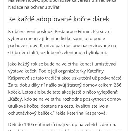
Nadace na ochranu zvířat.
Ke každé adoptované kočce dárek
K občerstvení poslouží Pestaurace Fitmin. Psi si v ní
vyberou menu z jídelního lístku sami, a to podle
pachové stopy. Krmivo pak dostane naservírované na
stříbrném talíři, ozdobené zeleninou a bylinkami.
Jako každý rok se bude na veletrhu konat i umisťovací
výstava koček. Podle její organizátorky Kateřiny
Kašparové se tato tradiční akce uskuteční už podvanácté.
Za tu dobu díky ní našlo svůj šťastný domov celkem 266
koček. Letos ale bude tato akce ještě o něco vylepšená:
„Každý, kdo se na veletrhu rozhodne poskytnout domov
útulkové kočce, dostane na cestu kvalitní stelivo a
ochutnávkový balíček,” řekla Kateřina Kašparová.
Děti do 140 centimetrů mají vstup na veletrh zdarma.