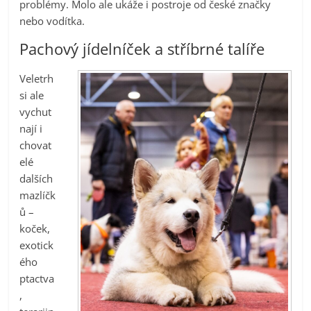
problémy. Molo ale ukáže i postroje od české značky
nebo vodítka.
Pachový jídelníček a stříbrné talíře
Veletrh
si ale
vychut
nají i
chovat
elé
dalších
mazlíčk
ů –
koček,
exotick
ého
ptactva
,