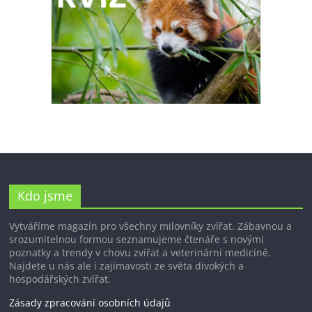
Kdo jsme
Vytváříme magazín pro všechny milovníky zvířat. Zábavnou a
srozumitelnou formou seznamujeme čtenáře s novými
poznatky a trendy v chovu zvířat a veterinární medicíně.
Najdete u nás ale i zajímavosti ze světa divokých a
hospodářských zvířat.
Zásady zpracování osobních údajů