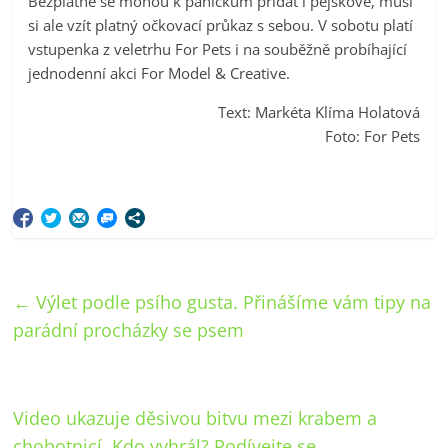
Bezplatně se mohou k páníčkům přidat i pejskové, musí
si ale vzít platný očkovací průkaz s sebou. V sobotu platí
vstupenka z veletrhu For Pets i na souběžně probíhající
jednodenní akci For Model & Creative.
Text: Markéta Klíma Holatová
Foto: For Pets
←
Výlet podle psího gusta. Přinášíme vám tipy na
parádní procházky se psem
Video ukazuje děsivou bitvu mezi krabem a
chobotnicí. Kdo vyhrál? Podívejte se
→