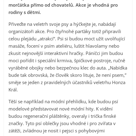
morčátka přímo od chovatelů. Akce je vhodná pro
rodiny s dětmi.
Přiveďte na veletrh svoje psy a hýčkejte je, nabádají
organizátoři akce. Pro čtyřnohé parťáky totiž připravili
celou plejádu „atrakcí“. Psi si budou moct užít uvolňující
masáže, focení v psím ateliéru, luštit hlavolamy nebo
zkusit nejnovější interaktivní hračky. Páníčci jim budou
moci pořídit i speciální krmiva, špičkové postroje, ručně
vyráběné obojky nebo bezpečnou klec do auta.
„
Nabídka
bude tak obrovská, že člověk skoro lituje, že není psem,”
směje se jeden z pravidelných účastníků veletrhu Honza
Král.
Těší se například na módní přehlídku, kde budou psí
modelové představovat nové módní hity. K vidění
budou regenerační pláštěnky, overaly i trička finské
značky. Tyto psí oblečky jsou vhodné i pro zvířata v
zátěži, zvládnou je nosit i pejsci s pohybovými