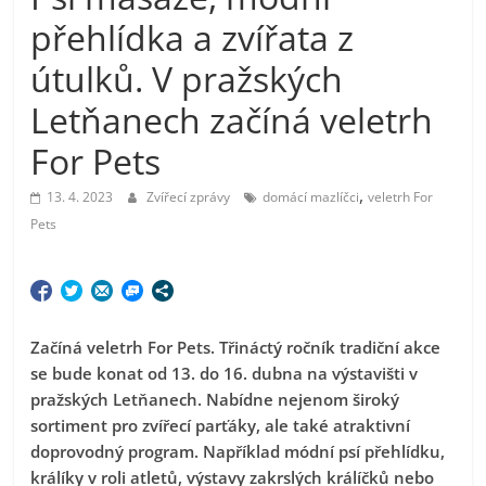
přehlídka a zvířata z
útulků. V pražských
Letňanech začíná veletrh
For Pets
,
13. 4. 2023
Zvířecí zprávy
domácí mazlíčci
veletrh For
Pets
Začíná veletrh For Pets. Třináctý ročník tradiční akce
se bude konat od 13. do 16. dubna na výstavišti v
pražských Letňanech.
Nabídne nejenom široký
sortiment pro zvířecí parťáky, ale také atraktivní
doprovodný program. Například módní psí přehlídku,
králíky v roli atletů, výstavy zakrslých králíčků nebo