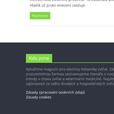
Hladík už proto omezení zvažuje.
Read more
Kdo jsme
Vytváříme magazín pro všechny milovníky zvířat. Z
srozumitelnou formou seznamujeme čtenáře s nov
trendy v chovu zvířat a veterinární medicíně. Najdet
zajímavosti ze světa divokých a hospodářských zvířa
Zásady zpracování osobních údajů
Zásady cookies