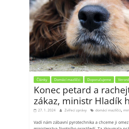
Články
Domácí mazlíčci
Doporučujeme
Veroni
Konec petard a rachejtl
zákaz, ministr Hladík 
,
27. 1. 2024
Zvířecí zprávy
domácí mazlíčci
min
Vadí nám zábavní pyrotechnika a chceme ji omezit,
ministerstva životního prostředí. Ta zkoumala práv