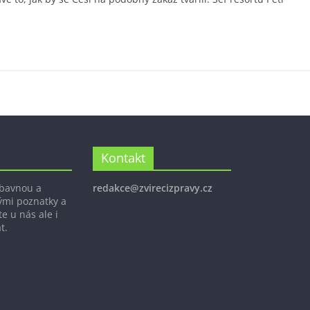
Kontakt
ábavnou a
redakce@zvirecizpravy.cz
ými poznatky a
e u nás ale i
t.