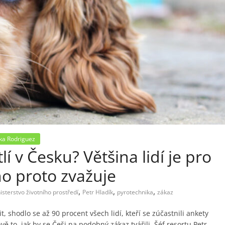
ka Rodriguez
í v Česku? Většina lidí je pro
ho proto zvažuje
,
,
,
isterstvo životního prostředí
Petr Hladík
pyrotechnika
zákaz
 shodlo se až 90 procent všech lidí, kteří se zúčastnili ankety
ě to, jak by se Češi na podobný zákaz tvářili. Šéf resortu Petr