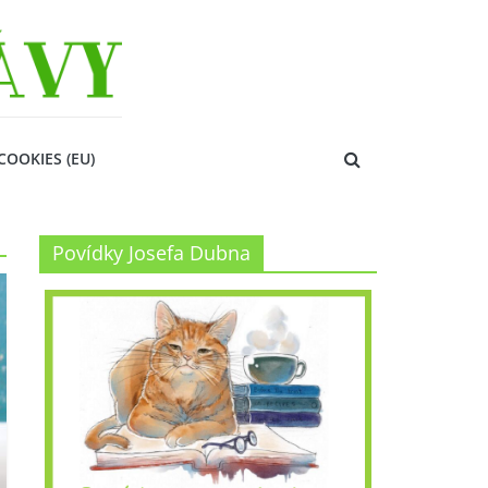
COOKIES (EU)
Povídky Josefa Dubna