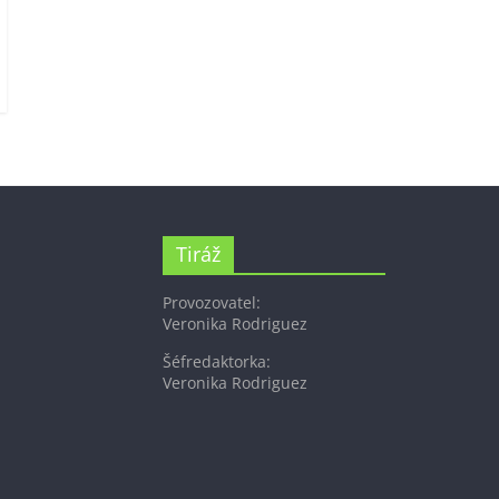
Tiráž
Provozovatel:
Veronika Rodriguez
Šéfredaktorka:
Veronika Rodriguez