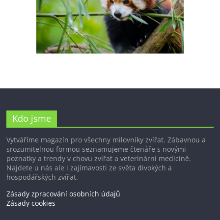
Kdo jsme
Vytváříme magazín pro všechny milovníky zvířat. Zábavnou a
srozumitelnou formou seznamujeme čtenáře s novými
poznatky a trendy v chovu zvířat a veterinární medicíně.
Najdete u nás ale i zajímavosti ze světa divokých a
hospodářských zvířat.
Zásady zpracování osobních údajů
Zásady cookies