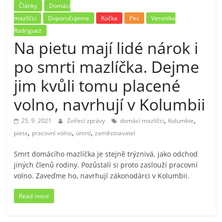
Články
Domácí
mazlíčci
Doporučujeme
Kočka
Pes
Veronika
Rodriguez
Na pietu mají lidé nárok i
po smrti mazlíčka. Dejme
jim kvůli tomu placené
volno, navrhují v Kolumbii
,
,
25. 9. 2021
Zvířecí zprávy
domácí mazlíčci
Kolumbie
,
,
,
pieta
pracovní volno
úmrtí
zaměstnavatel
Smrt domácího mazlíčka je stejně trýznivá, jako odchod
jiných členů rodiny. Pozůstalí si proto zaslouží pracovní
volno. Zaveďme ho, navrhují zákonodárci v Kolumbii.
Read more