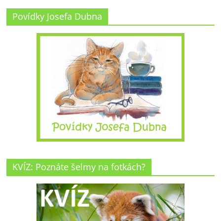
Povídky Josefa Dubna
KVÍZ: Poznáte šelmy na fotkách?