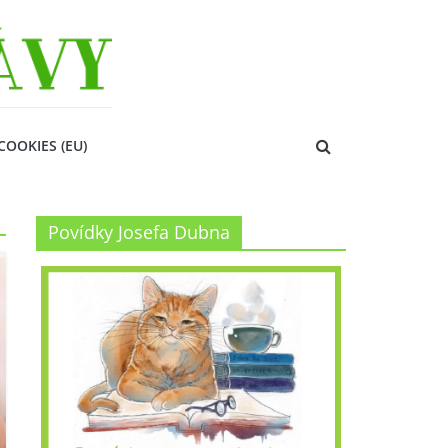
COOKIES (EU)
Povídky Josefa Dubna