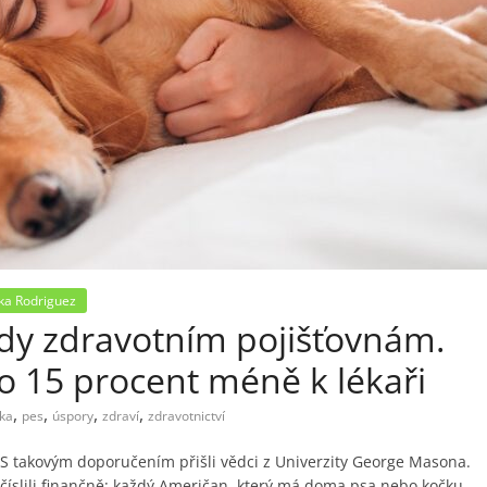
ka Rodriguez
ardy zdravotním pojišťovnám.
 o 15 procent méně k lékaři
,
,
,
,
ka
pes
úspory
zdraví
zdravotnictví
 S takovým doporučením přišli vědci z Univerzity George Masona.
yčíslili finančně: každý Američan, který má doma psa nebo kočku,