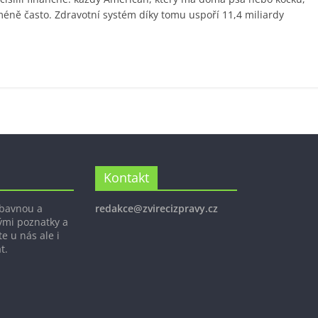
méně často. Zdravotní systém díky tomu uspoří 11,4 miliardy
Kontakt
ábavnou a
redakce@zvirecizpravy.cz
ými poznatky a
e u nás ale i
t.