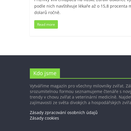
podle nich navštěvuje lékaře až o 15,8 procenta 
dolarů ročně.
Read more
Kdo jsme
Vytváříme magazín pro všechny milovníky zvířat. Z
srozumitelnou formou seznamujeme čtenáře s nov
trendy v chovu zvířat a veterinární medicíně. Najdet
zajímavosti ze světa divokých a hospodářských zvířa
Zásady zpracování osobních údajů
Zásady cookies