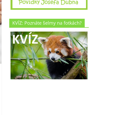
KVÍZ: Poznáte šelmy na fotkách?