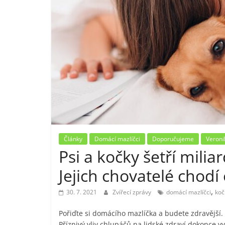
Články
Domácí mazlíčci
Doporučujeme
Veroni
Psi a kočky šetří mili
Jejich chovatelé chodí
,
30. 7. 2021
Zvířecí zprávy
domácí mazlíčci
koč
Pořiďte si domácího mazlíčka a budete zdravější.
Příznivý vliv chlupáčů na lidské zdraví dokonce v