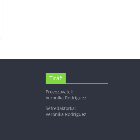
Tiráž
Provozovatel:
Veronika Rodriguez
Šéfredaktorka:
Veronika Rodriguez