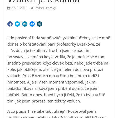
27. 2. 2022
Zvířecí zprávy
I do poslední řady stupňovité fyzikální učebny se ke mně
doneslo konstatování paní profesorky Brzákové, že
…“vzduch je tekutina“. Trochu jsem se nad tím
pozastavil, zejména když tvrdila, že je možné se o tom
snadno přesvědčit, když člověk běží, nebo jede třeba na
kole, jak obličejem, ale i celým tělem doslova proráží
vzduch. Prostě vzduch má určitou hustotu a tudíž i
hmotnost. A já si v ten moment vzpomněl, jak mi
babička říkávala, když jsem přiběhl domů, že jsem
uhřátý. Být to dnes, hned bych jí řekl, že to bylo určitě
tím, jak jsem prorážel ten tekutý vzduch.
A co ptáci? Ti se také tak „uhřejí“? Pozoroval jsem
hrdličky oknem učebny, jak přeletují z protější břízy na