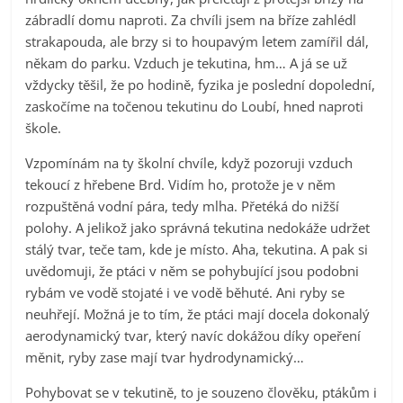
zábradlí domu naproti. Za chvíli jsem na bříze zahlédl
strakapouda, ale brzy si to houpavým letem zamířil dál,
někam do parku. Vzduch je tekutina, hm… A já se už
vždycky těšil, že po hodině, fyzika je poslední dopolední,
zaskočíme na točenou tekutinu do Loubí, hned naproti
škole.
Vzpomínám na ty školní chvíle, když pozoruji vzduch
tekoucí z hřebene Brd. Vidím ho, protože je v něm
rozpuštěná vodní pára, tedy mlha. Přetéká do nižší
polohy. A jelikož jako správná tekutina nedokáže udržet
stálý tvar, teče tam, kde je místo. Aha, tekutina. A pak si
uvědomuji, že ptáci v něm se pohybující jsou podobni
rybám ve vodě stojaté i ve vodě běhuté. Ani ryby se
neuhřejí. Možná je to tím, že ptáci mají docela dokonalý
aerodynamický tvar, který navíc dokážou díky opeření
měnit, ryby zase mají tvar hydrodynamický…
Pohybovat se v tekutině, to je souzeno člověku, ptákům i