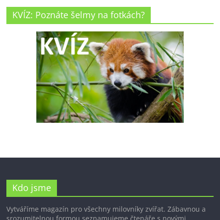
KVÍZ: Poznáte šelmy na fotkách?
Kdo jsme
Vytváříme magazín pro všechny milovníky zvířat. Zábavnou a
srozumitelnou formou seznamujeme čtenáře s novými