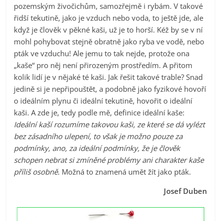
pozemským živočichům, samozřejmě i rybám. V takové
řidší tekutině, jako je vzduch nebo voda, to ještě jde, ale
když je člověk v pěkné kaši, už je to horší. Kéž by se v ní
mohl pohybovat stejně obratně jako ryba ve vodě, nebo
pták ve vzduchu! Ale jemu to tak nejde, protože ona
„kaše“ pro něj není přirozeným prostředím. A přitom
kolik lidí je v nějaké té kaši. Jak řešit takové trable? Snad
jedině si je nepřipouštět, a podobně jako fyzikové hovoří
o ideálním plynu či ideální tekutině, hovořit o ideální
kaši. A zde je, tedy podle mě, definice ideální kaše:
Ideální kaší rozumíme takovou kaši, ze které se dá vylézt
bez zásadního ulepení, to však je možno pouze za
podmínky, ano, za ideální podmínky, že je člověk
schopen nebrat si zmíněné problémy ani charakter kaše
příliš osobně
. Možná to znamená umět žít jako pták.
Josef Duben