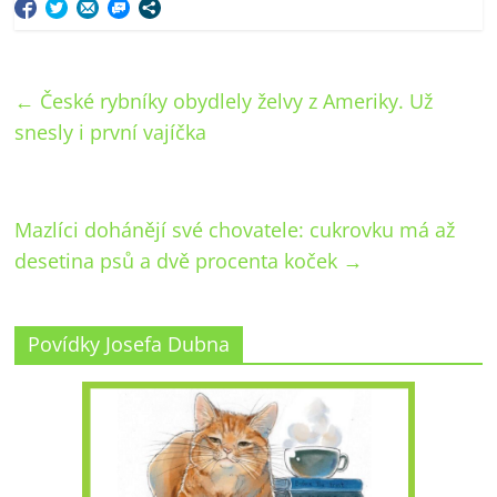
←
České rybníky obydlely želvy z Ameriky. Už
snesly i první vajíčka
Mazlíci dohánějí své chovatele: cukrovku má až
desetina psů a dvě procenta koček
→
Povídky Josefa Dubna