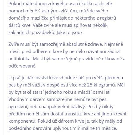
Pokud máte doma zdravého psa či kočku a chcete
pomoci méně šťastným zvířatům, můžete svého
domácího mazlíčka přihlásit do některého z registrů
dárců krve. Vaše zvíře ale musí splňovat několik
základních požadavků. Jaké to jsou?
Zvíře musí být samozřejmě absolutně zdravé. Nejméně
měsíc před odběrem krve by nemělo užívat ani žádná
antibiotika. Musí být samozřejmě pravidelně očkované a
odčervované.
U psů je dárcovství krve vhodné spíš pro větší plemena
pes by měl vážit v dospělosti více než 25 kilogramů. Měl
by být také starší jednoho roku a mladší osmi let.
Vhodným dárcem samozřejmě nemůže být pes
agresivní, nebo naopak velmi bázlivý. Pes by nikdy
předtím neměl sám dostat transfuzi krve ani jinou krevní
komponentu. Pokud už dárcem krve je, tak by měly od
posledního darování uplynout minimálně tři měsíce.