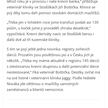
téhož roku je v provozu i naše krevní banka,“ přibližuje
veterinář kliniky ve Stodůlkách Jiří Boštička. Klinice se
prý díky tomu daří pomoci stovkám domácích mazlíčků.
„Třeba jen v loňském roce jsme transfuzi podali asi 130
psům, u koček jsme ji prováděli zhruba desetkrát,“
vypočítává. Krevní deriváty navíc ze Stodůlek berou i
další dvě až tři tuzemské kliniky.
S tím se pojí ještě jedna novinka: registry zvířecích
dárců. Prozatím jsou povětšinou psí a v Česku jich je
několik. „Třeba my máme aktuálně v registru 145 dárců
s otestovanou krevní skupinou a další potenciální dárce
neotestované,“ říká veterinář Boštička. Desítky zvířat má
na své listině i veterinární klinika Jaggy. Podle ředitele
Nováka jde většinou o mazlíčky samotných
zaměstnanců a klientů nemocnice.