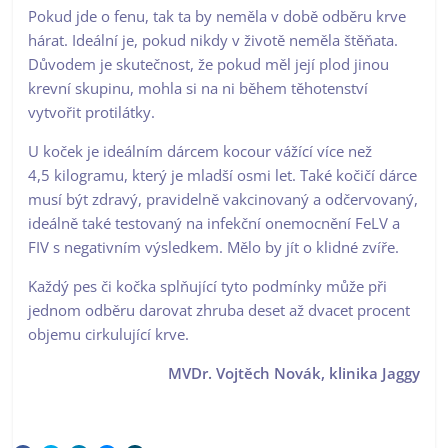
Pokud jde o fenu, tak ta by neměla v době odběru krve
hárat. Ideální je, pokud nikdy v životě neměla štěňata.
Důvodem je skutečnost, že pokud měl její plod jinou
krevní skupinu, mohla si na ni během těhotenství
vytvořit protilátky.
U koček je ideálním dárcem kocour vážící více než
4,5 kilogramu, který je mladší osmi let. Také kočičí dárce
musí být zdravý, pravidelně vakcinovaný a odčervovaný,
ideálně také testovaný na infekční onemocnění FeLV a
FIV s negativním výsledkem. Mělo by jít o klidné zvíře.
Každý pes či kočka splňující tyto podmínky může při
jednom odběru darovat zhruba deset až dvacet procent
objemu cirkulující krve.
MVDr. Vojtěch Novák, klinika Jaggy