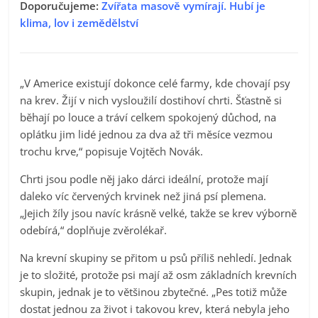
Doporučujeme:
Zvířata masově vymírají. Hubí je
klima, lov i zemědělství
„V Americe existují dokonce celé farmy, kde chovají psy
na krev. Žijí v nich vysloužilí dostihoví chrti. Šťastně si
běhají po louce a tráví celkem spokojený důchod, na
oplátku jim lidé jednou za dva až tři měsíce vezmou
trochu krve,“ popisuje Vojtěch Novák.
Chrti jsou podle něj jako dárci ideální, protože mají
daleko víc červených krvinek než jiná psí plemena.
„Jejich žíly jsou navíc krásně velké, takže se krev výborně
odebírá,“ doplňuje zvěrolékař.
Na krevní skupiny se přitom u psů příliš nehledí. Jednak
je to složité, protože psi mají až osm základních krevních
skupin, jednak je to většinou zbytečné. „Pes totiž může
dostat jednou za život i takovou krev, která nebyla jeho