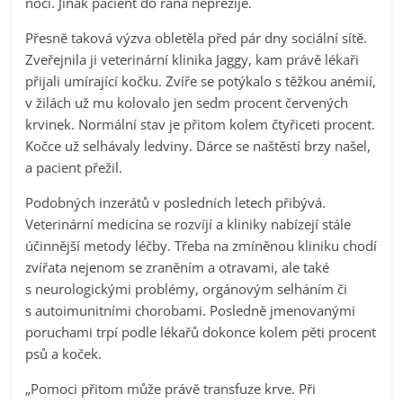
noci. Jinak pacient do rána nepřežije.
Přesně taková výzva obletěla před pár dny sociální sítě.
Zveřejnila ji veterinární klinika Jaggy, kam právě lékaři
přijali umírající kočku. Zvíře se potýkalo s těžkou anémií,
v žilách už mu kolovalo jen sedm procent červených
krvinek. Normální stav je přitom kolem čtyřiceti procent.
Kočce už selhávaly ledviny. Dárce se naštěstí brzy našel,
a pacient přežil.
Podobných inzerátů v posledních letech přibývá.
Veterinární medicína se rozvíjí a kliniky nabízejí stále
účinnější metody léčby. Třeba na zmíněnou kliniku chodí
zvířata nejenom se zraněním a otravami, ale také
s neurologickými problémy, orgánovým selháním či
s autoimunitními chorobami. Posledně jmenovanými
poruchami trpí podle lékařů dokonce kolem pěti procent
psů a koček.
„Pomoci přitom může právě transfuze krve. Při