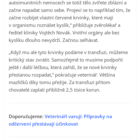
autoimunitních nemocech se totiž tělo zvířete zblázní a
začne napadat samo sebe. Projeví se to například tím, že
začne rozbíjet vlastní červené krvinky, které mají
v organismu roznášet kyslík,“ přibližuje zvěrolékař a
ředitel kliniky Vojtěch Novák. Vnitřní orgány ale bez
kyslíku dlouho nevydrží. Začnou selhávat.
„Když mu ale tyto krvinky podáme v transfuzi, můžeme
kritický stav zvrátit. Samozřejmě to musíme podpořit
ještě i další léčbou, která zařídí, že se nové krvinky
přestanou rozpadat,“ pokračuje veterinář. Většina
mazlíčků díky tomu přežije. Za transfuzi přitom
chovatelé zaplatí přibližně 2,5 tisíce korun.
Doporučujeme:
Veterináři varují: Přípravky na
odčervení přestávají účinkovat