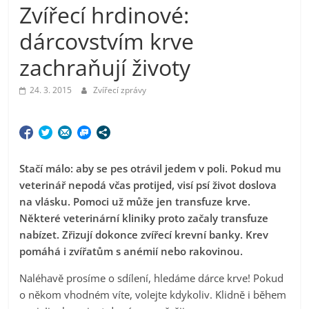
Zvířecí hrdinové:
dárcovstvím krve
zachraňují životy
24. 3. 2015
Zvířecí zprávy
Stačí málo: aby se pes otrávil jedem v poli. Pokud mu
veterinář nepodá včas protijed, visí psí život doslova
na vlásku. Pomoci už může jen transfuze krve.
Některé veterinární kliniky proto začaly transfuze
nabízet.
Zřizují dokonce zvířecí krevní banky. Krev
pomáhá i zvířatům s anémií nebo rakovinou.
Naléhavě prosíme o sdílení, hledáme dárce krve! Pokud
o někom vhodném víte, volejte kdykoliv. Klidně i během