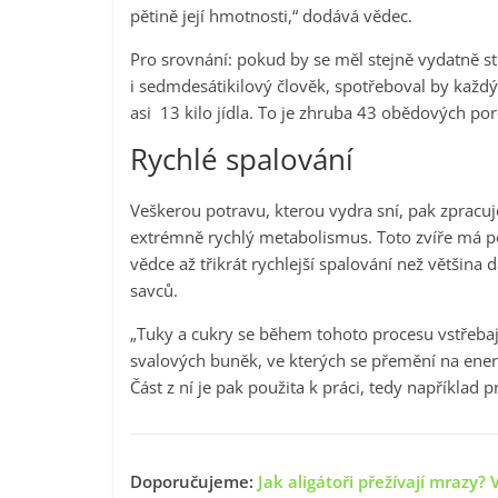
pětině její hmotnosti,“ dodává vědec.
Pro srovnání: pokud by se měl stejně vydatně s
i sedmdesátikilový člověk, spotřeboval by každ
asi 13 kilo jídla. To je zhruba 43 obědových por
Rychlé spalování
Veškerou potravu, kterou vydra sní, pak zpracuje
extrémně rychlý metabolismus. Toto zvíře má p
vědce až třikrát rychlejší spalování než většina d
savců.
„Tuky a cukry se během tohoto procesu vstřebaj
svalových buněk, ve kterých se přemění na energ
Část z ní je pak použita k práci, tedy například p
Doporučujeme:
Jak aligátoři přežívají mrazy?