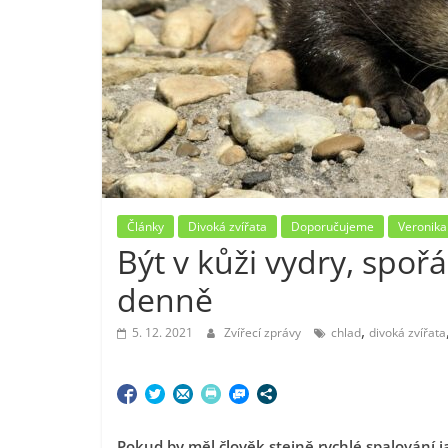
Články
Divoká zvířata
Doporučujeme
Veronika
Být v kůži vydry, spoř
denně
,
5. 12. 2021
Zvířecí zprávy
chlad
divoká zvířata
Pokud by měl člověk stejně rychlé spalování j