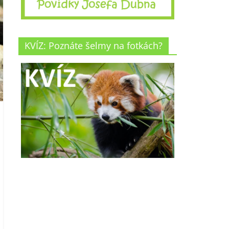
KVÍZ: Poznáte šelmy na fotkách?