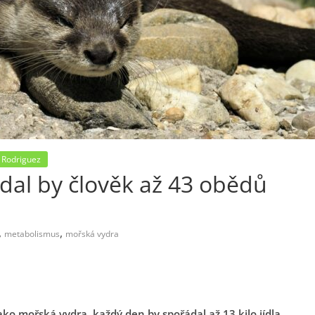
 Rodriguez
ádal by člověk až 43 obědů
,
,
metabolismus
mořská vydra
ako mořská vydra, každý den by spořádal až 13 kilo jídla.