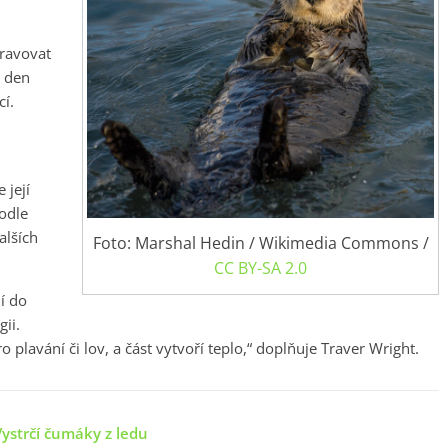
travovat
ý den
cí.
 její
odle
alších
Foto: Marshal Hedin / Wikimedia Commons /
CC BY-SA 2.0
í do
ii.
ro plavání či lov, a část vytvoří teplo,“ doplňuje Traver Wright.
 Vystrčí čumáky z ledu