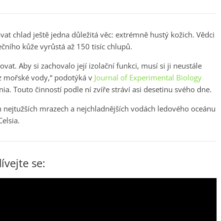
 chlad ještě jedna důležitá věc: extrémně hustý kožich. Vědci
rečního kůže vyrůstá až 150 tisíc chlupů.
at. Aby si zachovalo její izolační funkci, musí si ji neustále
i z mořské vody,“ podotýká v
Journal of Experimental Biology
ia. Touto činností podle ní zvíře stráví asi desetinu svého dne.
ch nejtužších mrazech a nejchladnějších vodách ledového oceánu
Celsia.
ívejte se: