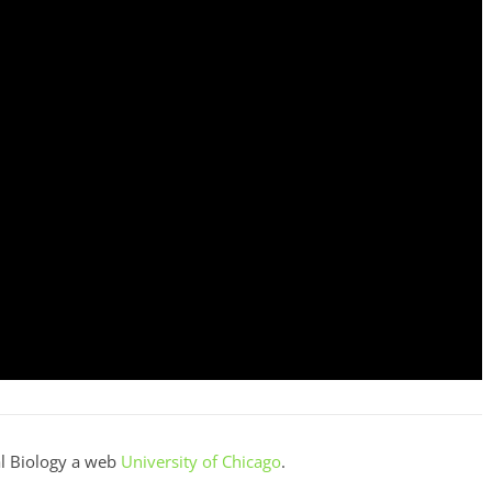
al Biology a web
University of Chicago
.