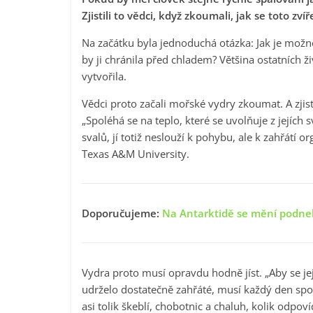
Zjistili to vědci, když zkoumali, jak se toto z
Na začátku byla jednoduchá otázka: Jak je možn
by ji chránila před chladem? Většina ostatních ži
vytvořila.
Vědci proto začali mořské vydry zkoumat. A zjisti
„Spoléhá se na teplo, které se uvolňuje z jejích s
svalů, jí totiž neslouží k pohybu, ale k zahřátí
Texas A&M University.
Doporučujeme:
Na Antarktidě se mění podnebí
Vydra proto musí opravdu hodně jíst. „Aby se jej
udrželo dostatečně zahřáté, musí každý den sp
asi tolik škeblí, chobotnic a chaluh, kolik odpov