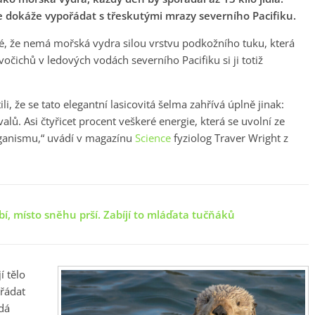
víře dokáže vypořádat s třeskutými mrazy severního Pacifiku.
é, že nemá mořská vydra silou vrstvu podkožního tuku, která
vočichů v ledových vodách severního Pacifiku si ji totiž
li, že se tato elegantní lasicovitá šelma zahřívá úplně jinak:
valů. Asi čtyřicet procent veškeré energie, která se uvolní ze
 organismu,“ uvádí v magazínu
Science
fyziolog Traver Wright z
, místo sněhu prší. Zabíjí to mláďata tučňáků
í tělo
ořádat
ídá