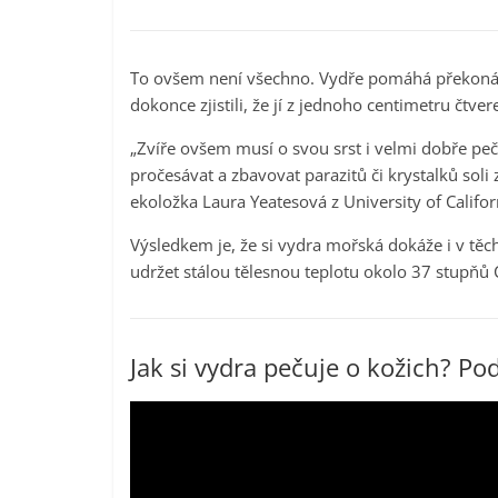
To ovšem není všechno. Vydře pomáhá překonávat
dokonce zjistili, že jí z jednoho centimetru čtve
„Zvíře ovšem musí o svou srst i velmi dobře pečov
pročesávat a zbavovat parazitů či krystalků sol
ekoložka Laura Yeatesová z University of Californ
Výsledkem je, že si vydra mořská dokáže i v tě
udržet stálou tělesnou teplotu okolo 37 stupňů 
Jak si vydra pečuje o kožich? Pod