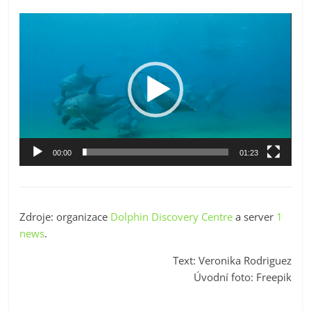
Video
přehrávač
00:00
01:23
Zdroje: organizace
Dolphin Discovery Centre
a server
1
news
.
Text: Veronika Rodriguez
Úvodní foto: Freepik