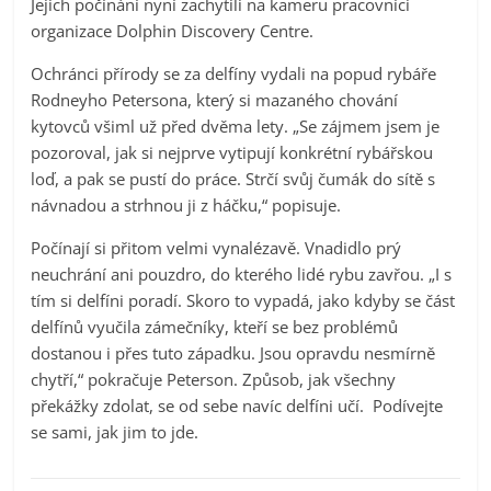
Jejich počínání nyní zachytili na kameru pracovníci
organizace Dolphin Discovery Centre.
Ochránci přírody se za delfíny vydali na popud rybáře
Rodneyho Petersona, který si mazaného chování
kytovců všiml už před dvěma lety. „Se zájmem jsem je
pozoroval, jak si nejprve vytipují konkrétní rybářskou
loď, a pak se pustí do práce. Strčí svůj čumák do sítě s
návnadou a strhnou ji z háčku,“ popisuje.
Počínají si přitom velmi vynalézavě. Vnadidlo prý
neuchrání ani pouzdro, do kterého lidé rybu zavřou. „I s
tím si delfíni poradí. Skoro to vypadá, jako kdyby se část
delfínů vyučila zámečníky, kteří se bez problémů
dostanou i přes tuto západku. Jsou opravdu nesmírně
chytří,“ pokračuje Peterson. Způsob, jak všechny
překážky zdolat, se od sebe navíc delfíni učí. Podívejte
se sami, jak jim to jde.