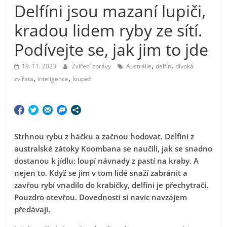
Delfíni jsou mazaní lupiči,
kradou lidem ryby ze sítí.
Podívejte se, jak jim to jde
,
,
19. 11. 2023
Zvířecí zprávy
Austrálie
delfín
divoká
,
,
zvířata
inteligence
loupež
Strhnou rybu z háčku a začnou hodovat. Delfíni z
australské zátoky Koombana se naučili, jak se snadno
dostanou k jídlu: loupí návnady z pastí na kraby. A
nejen to. Když se jim v tom lidé snaží zabránit a
zavřou rybí vnadilo do krabičky, delfíni je přechytračí.
Pouzdro otevřou. Dovednosti si navíc navzájem
předávají.