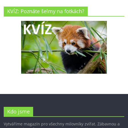
KVÍZ: Poznáte šelmy na fotkách?
Kdo jsme
Vytváříme magazín pro všechny milovníky zvířat. Zábavnou a