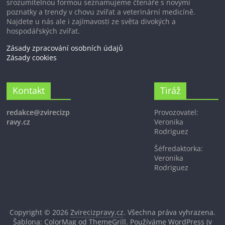
srozumitelnou formou seznamujeme čtenáře s novými
poznatky a trendy v chovu zvířat a veterinární medicíně.
Najdete u nás ale i zajímavosti ze světa divokých a
hospodářských zvířat.
Zásady zpracování osobních údajů
Zásady cookies
Kontakt
Tiráž
redakce@zvirecizp
Provozovatel:
ravy.cz
Veronika
Rodriguez
Šéfredaktorka:
Veronika
Rodriguez
Copyright © 2026
Zvirecizpravy.cz
. Všechna práva vyhrazena.
Šablona: ColorMag od
ThemeGrill
. Používáme
WordPress
(v