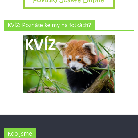
KVÍZ: Poznáte šelmy na fotkách?
Kdo jsme