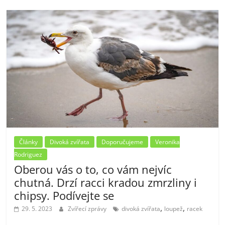
Články
Divoká zvířata
Doporučujeme
Veronika
Rodriguez
Oberou vás o to, co vám nejvíc
chutná. Drzí racci kradou zmrzliny i
chipsy. Podívejte se
,
,
29. 5. 2023
Zvířecí zprávy
divoká zvířata
loupež
racek