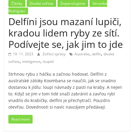
Články
Divoká zvířata
Doporučujeme
Veronika
Rodriguez
Delfíni jsou mazaní lupiči,
kradou lidem ryby ze sítí.
Podívejte se, jak jim to jde
,
,
19. 11. 2023
Zvířecí zprávy
Austrálie
delfín
divoká
,
,
zvířata
inteligence
loupež
Strhnou rybu z háčku a začnou hodovat. Delfíni z
australské zátoky Koombana se naučili, jak se snadno
dostanou k jídlu: loupí návnady z pastí na kraby. A nejen
to. Když se jim v tom lidé snaží zabránit a zavřou rybí
vnadilo do krabičky, delfíni je přechytračí. Pouzdro
otevřou. Dovednosti si navíc navzájem předávají.
Read more