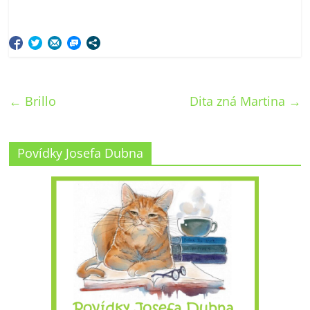
←
Brillo
Dita zná Martina
→
Povídky Josefa Dubna