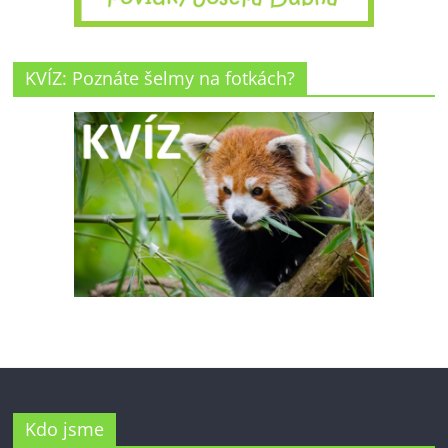
KVÍZ: Poznáte šelmy na fotkách?
Kdo jsme