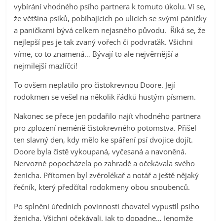
vybírání vhodného psího partnera k tomuto úkolu. Ví se,
že většina psíků, pobíhajících po ulicích se svými páníčky
a paničkami bývá celkem nejasného původu. Říká se, že
nejlepší pes je tak zvaný vořech či podvraťák. Všichni
víme, co to znamená… Bývají to ale nejvěrnější a
nejmilejší mazlíčci!
To ovšem neplatilo pro čistokrevnou Doore. Její
rodokmen se vešel na několik řádků hustým písmem.
Nakonec se přece jen podařilo najít vhodného partnera
pro zplození neméně čistokrevného potomstva. Přišel
ten slavný den, kdy mělo ke spáření psí dvojice dojít.
Doore byla čistě vykoupaná, vyčesaná a navoněná.
Nervozně popocházela po zahradě a očekávala svého
ženicha. Přítomen byl zvěrolékař a notář a ještě nějaký
řečník, který předčítal rodokmeny obou snoubenců.
Po splnění úředních povinností chovatel vypustil psího
ženicha. Všichni očekávali, jak to dopadne… Jenomže