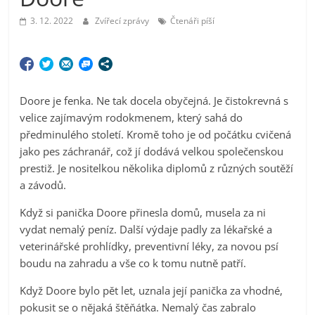
3. 12. 2022
Zvířecí zprávy
Čtenáři píší
Doore je fenka. Ne tak docela obyčejná. Je čistokrevná s
velice zajímavým rodokmenem, který sahá do
předminulého století. Kromě toho je od počátku cvičená
jako pes záchranář, což jí dodává velkou společenskou
prestiž. Je nositelkou několika diplomů z různých soutěží
a závodů.
Když si panička Doore přinesla domů, musela za ni
vydat nemalý peníz. Další výdaje padly za lékařské a
veterinářské prohlídky, preventivní léky, za novou psí
boudu na zahradu a vše co k tomu nutně patří.
Když Doore bylo pět let, uznala její panička za vhodné,
pokusit se o nějaká štěňátka. Nemalý čas zabralo