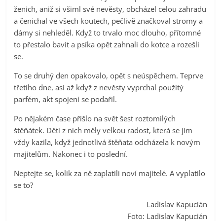
ženich, aniž si všiml své nevěsty, obcházel celou zahradu
a čenichal ve všech koutech, pečlivě značkoval stromy a
dámy si nehleděl. Když to trvalo moc dlouho, přítomné
to přestalo bavit a psíka opět zahnali do kotce a rozešli
se.
To se druhý den opakovalo, opět s neúspěchem. Teprve
třetího dne, asi až když z nevěsty vyprchal použitý
parfém, akt spojení se podařil.
Po nějakém čase přišlo na svět šest roztomilých
štěňátek. Děti z nich měly velkou radost, která se jim
vždy kazila, když jednotlivá štěňata odcházela k novým
majitelům. Nakonec i to poslední.
Neptejte se, kolik za ně zaplatili noví majitelé. A vyplatilo
se to?
Ladislav Kapucián
Foto: Ladislav Kapucián